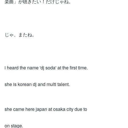
楽曲」が聴きたい！だけじゃね。
じゃ、またね。
i heard the name 'dj soda' at the first time.
she is korean dj and multi talent.
she came here japan at osaka city due to
on stage.