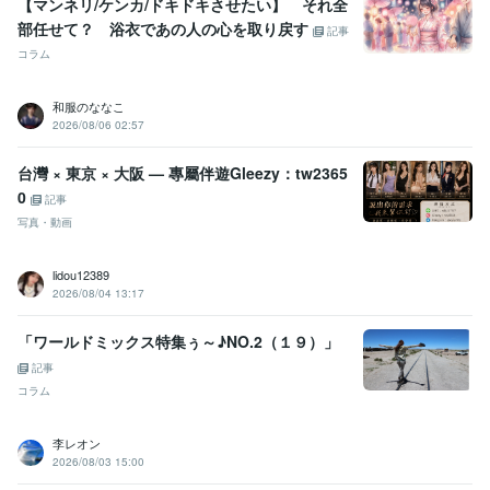
【マンネリ/ケンカ/ドキドキさせたい】 それ全
部任せて？ 浴衣であの人の心を取り戻す
記事
コラム
和服のななこ
2026/08/06 02:57
台灣 × 東京 × 大阪 — 專屬伴遊Gleezy：tw2365
0
記事
写真・動画
lidou12389
2026/08/04 13:17
「ワールドミックス特集ぅ～♪NO.2（１９）」
記事
コラム
李レオン
2026/08/03 15:00