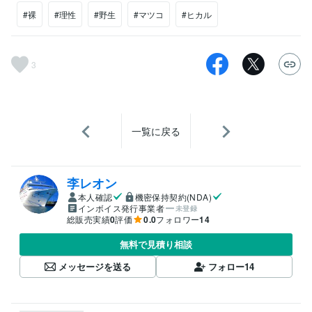
#裸
#理性
#野生
#マツコ
#ヒカル
3
一覧に戻る
李レオン
本人確認
機密保持契約(NDA)
インボイス発行事業者
未登録
総販売実績
0
評価
0.0
フォロワー
14
無料で見積り相談
メッセージを送る
フォロー
14