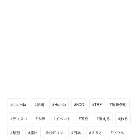
#djso~da
#韓国
#Honda
#KOO
#TRF
#歌舞伎町
#ディスコ
#大阪
#イベント
#警察
#訴える
#触る
#整形
#露出
#ボデコン
#日本
#３５才
#ソウル