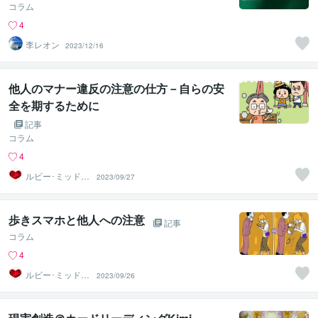
コラム
4
李レオン
2023/12/16
他人のマナー違反の注意の仕方－自らの安
全を期するために
記事
コラム
4
ルビー･ミッドナ
2023/09/27
イト
歩きスマホと他人への注意
記事
コラム
4
ルビー･ミッドナ
2023/09/26
イト