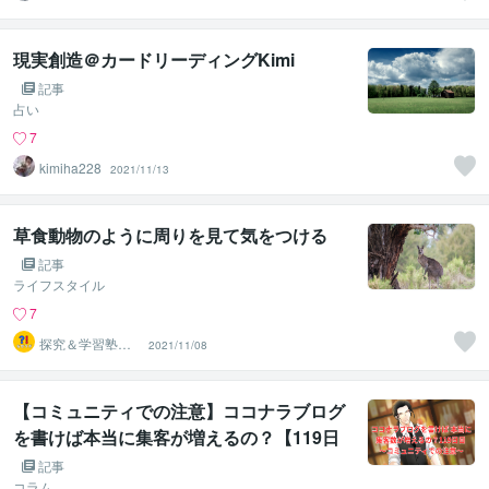
現実創造＠カードリーディングKimi
記事
占い
7
kimiha228
2021/11/13
草食動物のように周りを見て気をつける
記事
ライフスタイル
7
探究＆学習塾｜
2021/11/08
なぜラボ
【コミュニティでの注意】ココナラブログ
を書けば本当に集客が増えるの？【119日
目】
記事
コラム