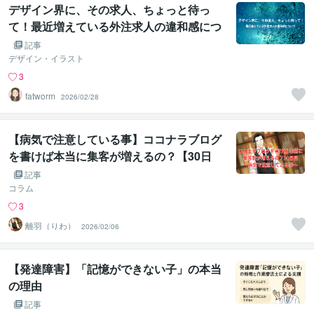
デザイン界に、その求人、ちょっと待っ
て！最近増えている外注求人の違和感につ
いて
記事
デザイン・イラスト
3
fatworm
2026/02/28
【病気で注意している事】ココナラブログ
を書けば本当に集客が増えるの？【30日
目】
記事
コラム
3
離羽（りわ）
2026/02/06
【発達障害】「記憶ができない子」の本当
の理由
記事