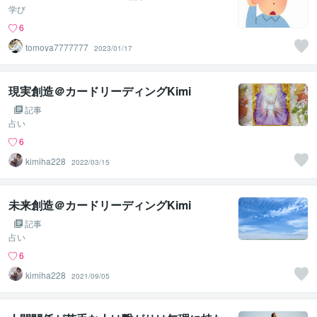
学び
6
tomoya7777777
2023/01/17
現実創造＠カードリーディングKimi
記事
占い
6
kimiha228
2022/03/15
未来創造＠カードリーディングKimi
記事
占い
6
kimiha228
2021/09/05