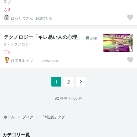
学び
3
はったつさん
2025/07/18
テクノロジー「キレ易い人の心理」
記事
IT・テクノロジー
3
鏡面反射デジタ
2025/06/03
ルアート製作所
（鈴木穣）
1
2
92
件中
1 - 60
件
ホーム
ブログ
「#注意」タグ
カテゴリ一覧