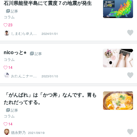
石川県能登半島にて震度７の地震が発生
記事
コラム
23
しまむら＠人事
2024/01/01
コンサルタント
nicoっと⭐︎
記事
コラム
14
おたんこナースn
2023/01/10
ico
「がんばれ」は「かつ丼」なんです。胃も
たれだってする。
記事
コラム
14
德永野乃
2021/09/19