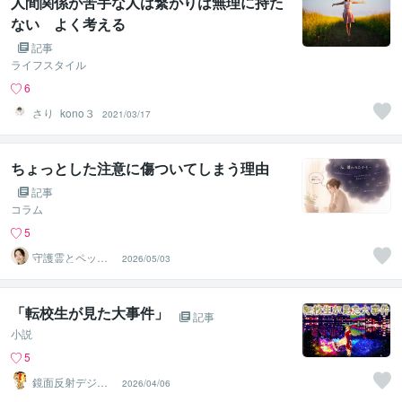
人間関係が苦手な人は繋がりは無理に持た
ない よく考える
記事
ライフスタイル
6
さり_kono３
2021/03/17
ちょっとした注意に傷ついてしまう理由
記事
コラム
5
守護霊とペット
2026/05/03
の通訳者 まりあ
「転校生が見た大事件」
記事
小説
5
鏡面反射デジタ
2026/04/06
ルアート製作所