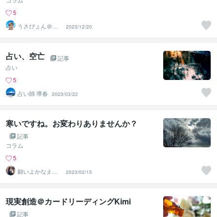
5
うさぴょん＠癒
2023/12/20
し系アラフィフ
心寄り添い人
占い、空亡
記事
占い
5
占い師 導春
2023/03/22
寒いですね。お変わりありませんか？
記事
コラム
5
願いよかなえ～
2023/02/15
ゆりか～
現実創造＠カードリーディングKimi
記事