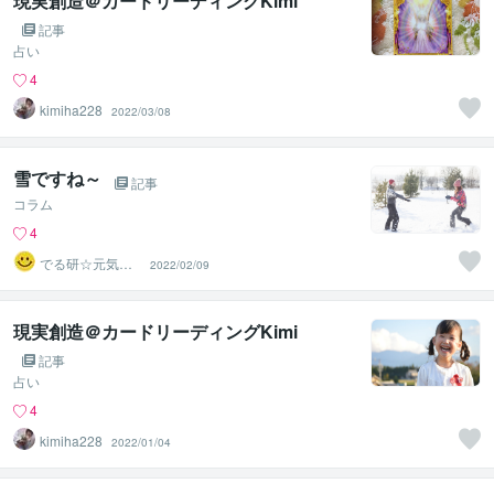
現実創造＠カードリーディングKimi
記事
占い
4
kimiha228
2022/03/08
雪ですね～
記事
コラム
4
でる研☆元気が
2022/02/09
出る研究所
現実創造＠カードリーディングKimi
記事
占い
4
kimiha228
2022/01/04