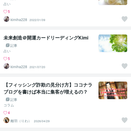
占い
5
kimiha228
2022/01/09
未来創造＠開運カードリーディングKimi
記事
占い
5
kimiha228
2021/07/20
【フィッシング詐欺の見分け方】ココナラ
ブログを書けば本当に集客が増えるの？
【112日目】
記事
コラム
4
離羽（りわ）
2026/04/29