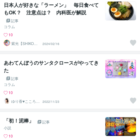
日本人が好きな「ラーメン」 毎日食べて
もOK？ 注意点は？ 内科医が解説
記事
コラム
10
紫光【SHIKO】
2024/02/16
遠隔透視鑑定士
あわてんぼうのサンタクロースがやってき
た
記事
コラム
10
ゆり香♥️こころの
2022/11/23
放課後カフェ ♫
「初！泥棒」
記事
小説
10