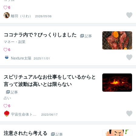
6
離羽（りわ）
2026/05/06
ココナラ内で？びっくりしました
記事
マネー・副業
6
Nexture太陽
2025/11/01
スピリチュアルなお仕事をしているからと
言って波動は高いとは限らない
記事
占い
6
宇宙生命体トマ
2023/06/17
トちゃん
注意されたら考える
記事