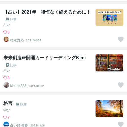
開
【占い】2021年 後悔なく終えるために！
記事
占い
8
德永野乃
2021/10/02
未来創造＠開運カードリーディングKimi
記事
占い
8
kimiha228
2021/08/02
格言
記事
学び
7
占い師 導春
2022/11/21