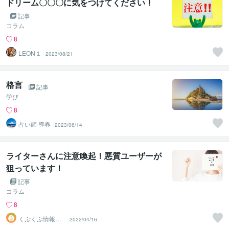
ドリーム〇〇〇に気をつけてください！
記事
コラム
8
LEON１
2023/08/21
格言
記事
学び
8
占い師 導春
2023/06/14
ライターさんに注意喚起！悪質ユーザーが
狙っています！
記事
コラム
8
くぷくぷ情報局
2022/04/16
＠8月上旬受付再