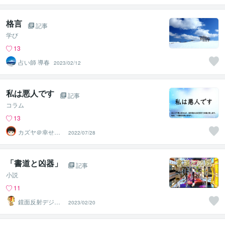
格言
記事
学び
13
占い師 導春
2023/02/12
私は悪人です
記事
コラム
13
カズヤ＠幸せア
2022/07/28
ドバイザー
「書道と凶器」
記事
小説
11
鏡面反射デジタ
2023/02/20
ルアート製作所
（鈴木穣）