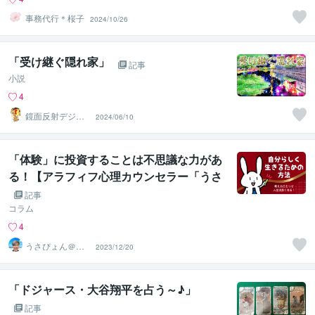
事務代行＊桜子
2024/10/26
「受け継ぐ隠れ家」
記事
小説
4
鏡面反射デジタ
2024/06/10
ルアート製作所
（鈴木穣）
「体験」に投資することは不思議な力があ
る！【アラフィフ心理カウンセラー「うさ
ぴょん」のココナラ電話相談】
記事
コラム
4
うさぴょん＠癒
2023/12/20
し系アラフィフ
心寄り添い人
「ドジャース・大谷翔平を占う～♪」
記事