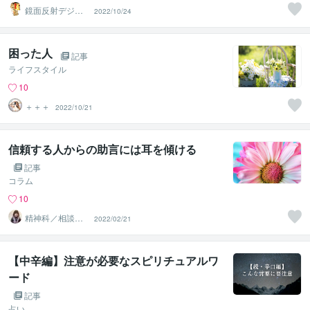
鏡面反射デジタ
2022/10/24
ルアート製作所
（鈴木穣）
困った人
記事
ライフスタイル
10
＋＋＋
2022/10/21
信頼する人からの助言には耳を傾ける
記事
コラム
10
精神科／相談員
2022/02/21
＊ 峰川みゆう
【中辛編】注意が必要なスピリチュアルワ
ード
記事
占い