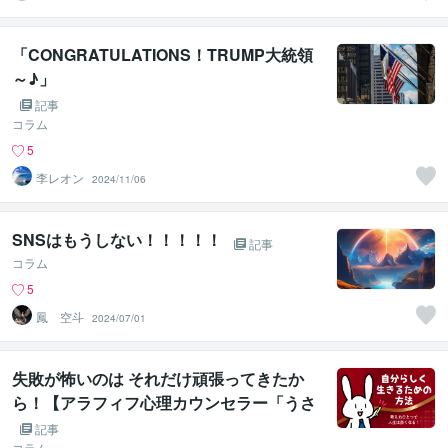
ura
「CONGRATULATIONS！TRUMP大統領
～♪」
記事
コラム
5
李レオン
2024/11/06
SNSはもうしない！！！！！
記事
コラム
5
鳳 空斗
2024/07/01
失敗が怖いのは それだけ頑張ってきたか
ら！【アラフィフ心理カウンセラー「うさ
ぴょん」のココナラ電話相談】
記事
コラム