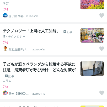
学び
9
占い師 導春
2023/03/20
テクノロジー「上司は人工知能」
記事
IT・テクノロジー
9
鏡面反射デジタ
2022/09/27
ルアート製作所
（鈴木穣）
子どもが窓＆ベランダから転落する事故に
注意 消費者庁が呼び掛け どんな対策が
必要？
記事
コラム
8
紫光【SHIKO】
2024/04/19
遠隔透視鑑定士