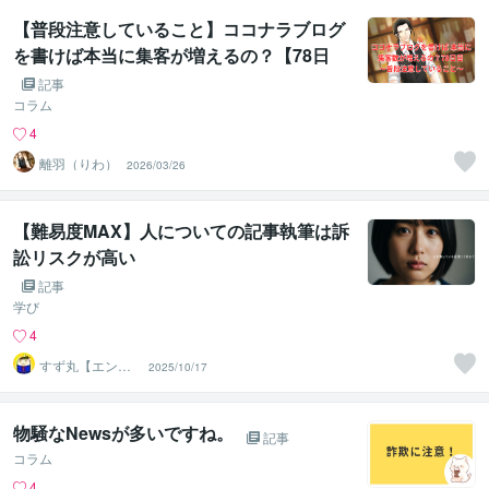
【普段注意していること】ココナラブログ
を書けば本当に集客が増えるの？【78日
目】
記事
コラム
4
離羽（りわ）
2026/03/26
【難易度MAX】人についての記事執筆は訴
訟リスクが高い
記事
学び
4
すず丸【エンタ
2025/10/17
メなwebライタ
ー】
物騒なNewsが多いですね。
記事
コラム
4