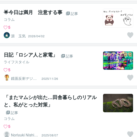
（鈴木穣）
🌟今日は満月 注意する事
記事
コラム
5
源 玉気
2026/04/02
日記「ロシア人と家電」
記事
ライフスタイル
5
鏡面反射デジタ
2025/11/26
ルアート製作所
（鈴木穣）
「またマムシが出た…田舎暮らしのリアル
と、私がとった対策」
記事
コラム
5
Noriyuki Nishim
2025/08/07