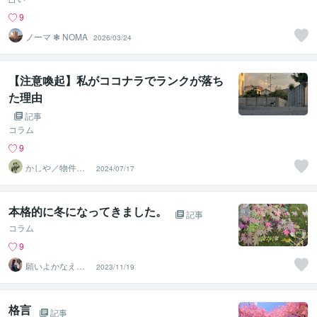
9
ノーマ ❃ NOMA
2026/03/24
【注意喚起】私がココナラでランクが落ち
た理由
記事
コラム
9
かしや／物件カ
2024/07/17
メラマン
本格的に冬になってきました。
記事
コラム
9
願いよかなえ～
2023/11/19
ゆりか～
格言
記事