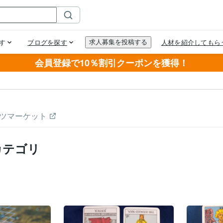
会員登録で10％割引クーポンを獲得！
ツマーケット
カテゴリ