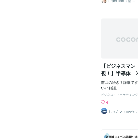
hrperficio（南仙
台の父）
まで技術開発に余念が
技術の流出を抑えるた
けを行ってきました。
だ完全なところには達
終段階まで見えてきて
ります。さて、中国は
跳ねのけて、半導体で
ができるのでしょうか
果となります。左側が
条件となります。まず
のカードの正位置が出
【ビジネスマン
カードの正位置は勝利
功、開拓や援助といっ
視！】半導体 
す。結果としては中国
細 その２
に技術も達し、ほぼ自
前回の続き？詳細です
が構築できるところま
いいお話。
を意味します。おそら
ビジネス・マーケティング
こうした体制は完成す
4
にとっては民生だけで
信、更に宇宙開発など
じゅん♪
2022/10/
先端の技術を必要とし
も先を見据えた開発プ
てきました。こうした
ぶことを意味します。
側面で締め付けを行っ