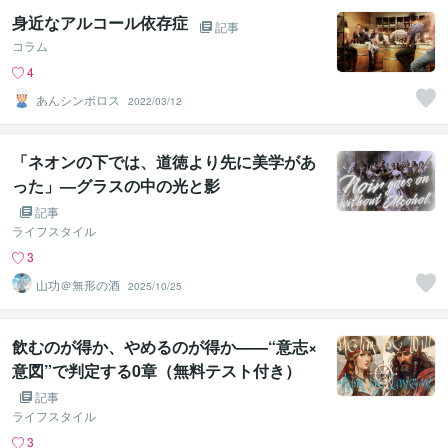
身近なアルコール依存症
記事
コラム
4
あんシンボロス
2022/03/12
「ネオンの下では、道徳より先に美学があ
った」—グラスの中の光と影
記事
ライフスタイル
3
山功＠無形の酒
2025/10/25
飲むのが得か、やめるのが得か——“意志×
意図”で判定する0章（無料テスト付き）
記事
ライフスタイル
3