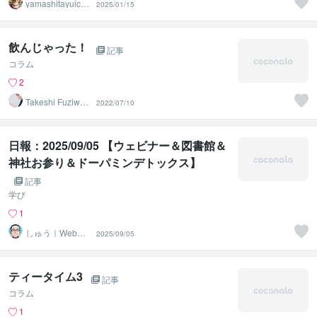
yamashitayuichir
2025/01/15
o23
飲んじゃった！
記事
コラム
2
Takeshi Fuziwar
2022/07/10
a
日報：2025/09/05 【ウェビナー＆図書館＆
神社お参り＆ドーパミンデトックス】
記事
学び
1
しゅう｜Webコ
2025/09/05
ーダー
ティータイム3
記事
コラム
1