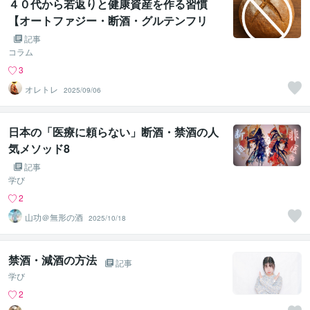
４０代から若返りと健康資産を作る習慣
【オートファジー・断酒・グルテンフリ
ー】
記事
コラム
3
オレトレ
2025/09/06
日本の「医療に頼らない」断酒・禁酒の人
気メソッド8
記事
学び
2
山功＠無形の酒
2025/10/18
禁酒・減酒の方法
記事
学び
2