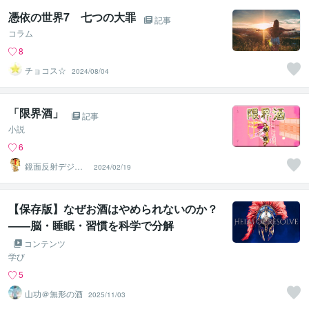
憑依の世界7 七つの大罪
記事
コラム
8
チョコス☆
2024/08/04
「限界酒」
記事
小説
6
鏡面反射デジタ
2024/02/19
ルアート製作所
（鈴木穣）
【保存版】なぜお酒はやめられないのか？
——脳・睡眠・習慣を科学で分解
コンテンツ
学び
5
山功＠無形の酒
2025/11/03