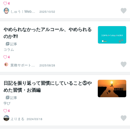
4
しゅう｜Webコ
2025/10/02
ーダー
やめられなかったアルコール、やめられる
のか❓‼️
記事
コラム
4
業務サポート＠
2025/08/28
ストーリー
日記を振り返って習慣にしていること⑤や
めた習慣・お酒編
記事
学び
4
よりまる
2024/03/18