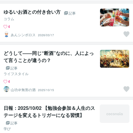
ゆるいお酒との付き合い方
記事
コラム
4
あんシンボロス
2026/03/17
どうして——同じ“断酒”なのに、人によっ
て言うことが違うの？
記事
ライフスタイル
4
山功＠無形の酒
2025/10/15
日報：2025/10/02 【勉強会参加＆人生のス
テージを変えるトリガーになる習慣】
記事
学び