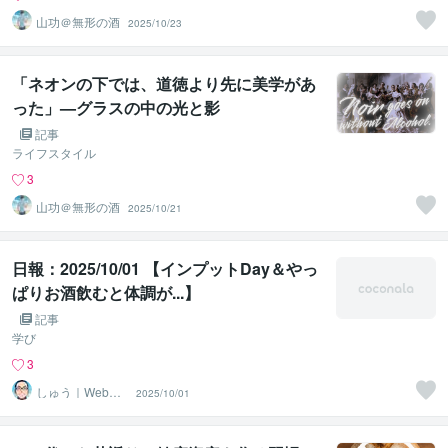
山功＠無形の酒
2025/10/23
「ネオンの下では、道徳より先に美学があ
った」—グラスの中の光と影
記事
ライフスタイル
3
山功＠無形の酒
2025/10/21
日報：2025/10/01 【インプットDay＆やっ
ぱりお酒飲むと体調が...】
記事
学び
3
しゅう｜Webコ
2025/10/01
ーダー