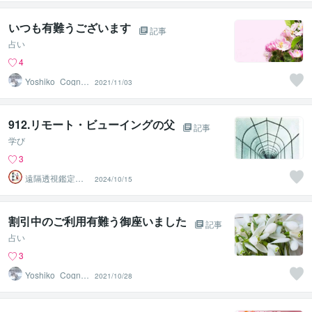
いつも有難うございます
記事
占い
4
Yoshiko_Cogniz
2021/11/03
ance
912.リモート・ビューイングの父
記事
学び
3
遠隔透視鑑定
2024/10/15
師・すずか✡
割引中のご利用有難う御座いました
記事
占い
3
Yoshiko_Cogniz
2021/10/28
ance