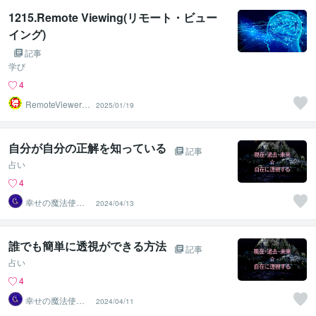
1215.Remote Viewing(リモート・ビュー
イング)
記事
学び
4
RemoteViewer導
2025/01/19
与✅
自分が自分の正解を知っている
記事
占い
4
幸せの魔法使い
2024/04/13
☆まみ
誰でも簡単に透視ができる方法
記事
占い
4
幸せの魔法使い
2024/04/11
☆まみ