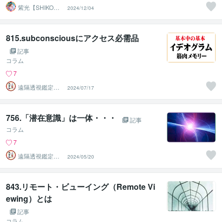
紫光【SHIKO】
2024/12/04
遠隔透視鑑定士
815.subconsciousにアクセス必需品
記事
コラム
7
遠隔透視鑑定
2024/07/17
師・すずか✡
756.「潜在意識」は一体・・・
記事
コラム
7
遠隔透視鑑定
2024/05/20
師・すずか✡
843.リモート・ビューイング（Remote Vi
ewing）とは
記事
コラム