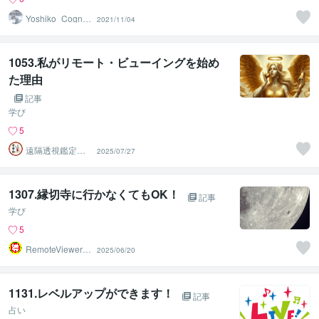
Yoshiko_Cogniz
2021/11/04
ance
1053.私がリモート・ビューイングを始め
た理由
記事
学び
5
遠隔透視鑑定
2025/07/27
師・すずか✡
1307.縁切寺に行かなくてもOK！
記事
学び
5
RemoteViewer導
2025/06/20
与✅
1131.レベルアップができます！
記事
占い