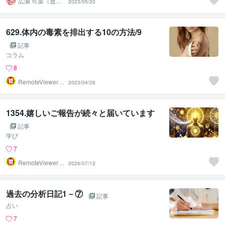
広瀬 可菜（透視
2023/05/20
タロット⭐占い
師）
629.体内の毒素を排出する10の方法/9
記事
コラム
8
RemoteViewer導
2023/04/26
与✅
1354.嬉しいご報告が続々と届いています
記事
学び
7
RemoteViewer導
2026/07/12
与✅
過去の分析日記1－⑦
記事
占い
7