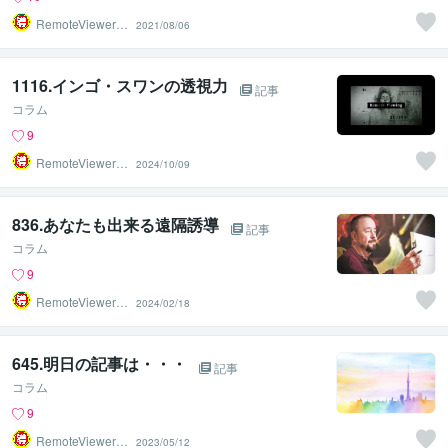
RemoteViewer導
2021/08/06
与✅
1116.インゴ・スワンの透視力
記事
コラム
9
RemoteViewer導
2024/10/09
与✅
836.あなたも出来る遠隔誘導
記事
コラム
9
RemoteViewer導
2024/02/18
与✅
645.明日の記事は・・・
記事
コラム
9
RemoteViewer導
2023/05/12