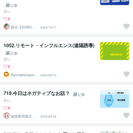
記事
占い
8
紫光【SHIKO】
2024/10/17
遠隔透視鑑定士
1052.リモート・インフルエンス(遠隔誘導)
記事
占い
8
RemoteViewer導
2024/08/10
与✅
719.今日はネガティブなお話？
記事
占い
8
遠隔透視鑑定
2024/04/18
師・すずか✡