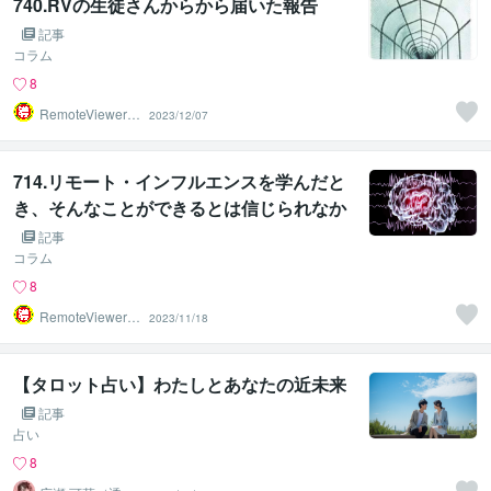
740.RVの生徒さんからから届いた報告
記事
コラム
8
RemoteViewer導
2023/12/07
与✅
714.リモート・インフルエンスを学んだと
き、そんなことができるとは信じられなか
った。
記事
コラム
8
RemoteViewer導
2023/11/18
与✅
【タロット占い】わたしとあなたの近未来
記事
占い
8