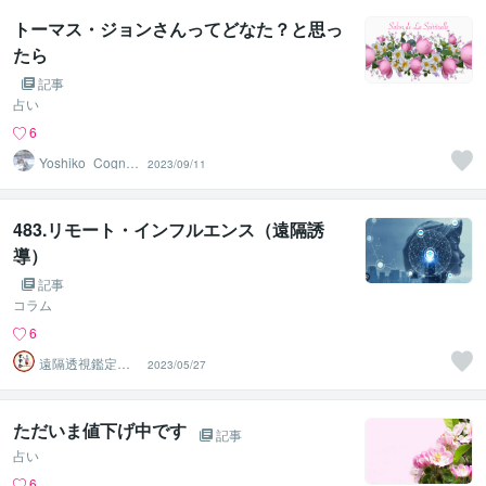
トーマス・ジョンさんってどなた？と思っ
たら
記事
占い
6
Yoshiko_Cogniz
2023/09/11
ance
483.リモート・インフルエンス（遠隔誘
導）
記事
コラム
6
遠隔透視鑑定
2023/05/27
師・すずか✡
ただいま値下げ中です
記事
占い
6