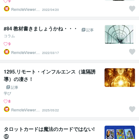
9
RemoteViewer導
2022/04/20
与✅
#84 教材書きましょうかね・・・
記事
コラム
9
RemoteViewer導
2022/03/17
与✅
1295.リモート・インフルエンス（遠隔誘
導）の凄さ！
記事
学び
8
RemoteViewer導
2025/05/22
与✅
タロットカードは魔法のカードではない!
⑤