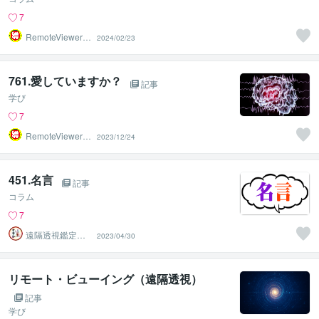
7
RemoteViewer導
2024/02/23
与✅
761.愛していますか？
記事
学び
7
RemoteViewer導
2023/12/24
与✅
451.名言
記事
コラム
7
遠隔透視鑑定
2023/04/30
師・すずか✡
リモート・ビューイング（遠隔透視）
記事
学び