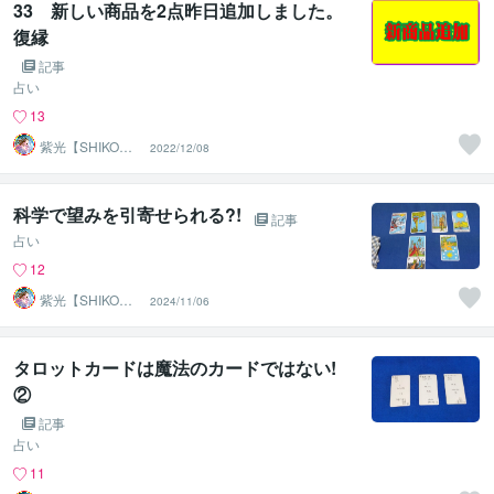
33 新しい商品を2点昨日追加しました。
復縁
記事
占い
13
紫光【SHIKO】
2022/12/08
遠隔透視鑑定士
科学で望みを引寄せられる?!
記事
占い
12
紫光【SHIKO】
2024/11/06
遠隔透視鑑定士
タロットカードは魔法のカードではない!
②
記事
占い
11