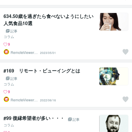
与✅
634.50歳を過ぎたら食べないようにしたい
人気食品10選
記事
コラム
9
RemoteViewer導
2023/05/01
与✅
#169 リモート・ビューイングとは
記事
コラム
9
RemoteViewer導
2022/06/16
与✅
#99 復縁希望者が多い・・・
記事
コラム