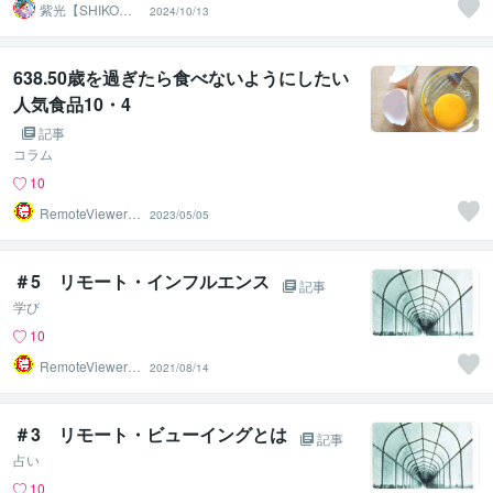
紫光【SHIKO】
2024/10/13
遠隔透視鑑定士
638.50歳を過ぎたら食べないようにしたい
人気食品10・4
記事
コラム
10
RemoteViewer導
2023/05/05
与✅
＃5 リモート・インフルエンス
記事
学び
10
RemoteViewer導
2021/08/14
与✅
＃3 リモート・ビューイングとは
記事
占い
10