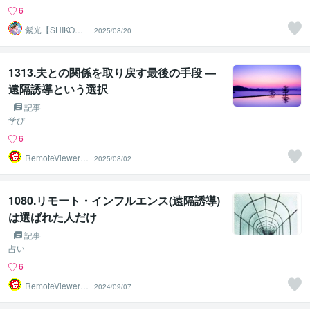
6
紫光【SHIKO】
2025/08/20
遠隔透視鑑定士
1313.夫との関係を取り戻す最後の手段 ―
遠隔誘導という選択
記事
学び
6
RemoteViewer導
2025/08/02
与✅
1080.リモート・インフルエンス(遠隔誘導)
は選ばれた人だけ
記事
占い
6
RemoteViewer導
2024/09/07
与✅