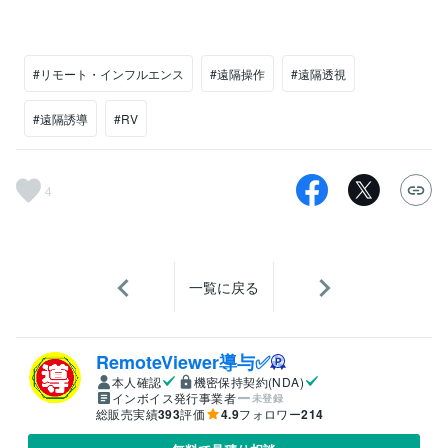
#リモート・インフルエンス
#遠隔操作
#遠隔透視
#遠隔誘導
#RV
4
一覧に戻る
RemoteViewer導与✅
本人確認
機密保持契約(NDA)
インボイス発行事業者
未登録
総販売実績
393
評価
4.9
フォロワー
214