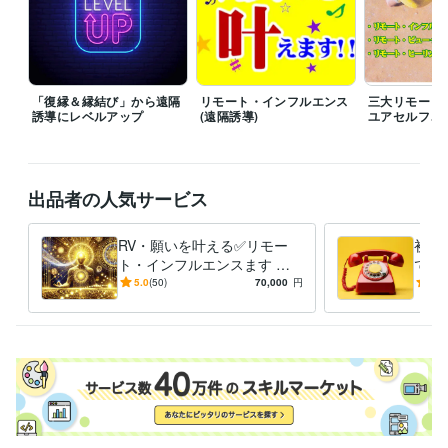
審美眼（占い師になる為の本）
ビジネス・クリエイティブツール
Excel:40年
Word:40年
PowerPoint:35年
Adobe Illustrator:30年
得意分野
「復縁＆縁結び」から遠隔
リモート・インフルエンス
三大リモート
占い
Remote Viewer・占鑑定師
誘導にレベルアップ
(遠隔誘導)
ユアセルフ、
占い鑑定
ビジネス
恋愛
教育
復縁
ふくえん
遠隔透視
遠隔誘導
占い
遠隔透視・遠隔誘導・占い鑑定・運氣・
リモートビューイング
RV
遠隔誘導
遠隔透視
願い叶える
出品者の人気サービス
リモート・インフルエ
復縁
ふくえん
RV・願いを叶える✅リモー
初め
ト・インフルエンスます ❤️
でも
恋愛、復縁、仕事、金運、縁
て、
5.0
(50)
70,000
円
4.9
結び、縁切り他、体験報告有
フル
り