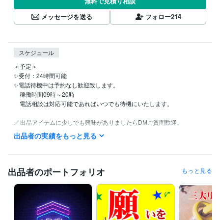
無料で見積り相談
メッセージを送る
フォロー
214
スケジュール
＜予定＞

✨受付：24時間可能

✨電話待機中は予約なし歓迎致します。

　稼働時間09時～20時

　電話相談は対応可能であればいつでも待機にいたします。

✅ 出品アイテムに少しでも興味がありましたらDMご質問歓迎。

✅ 割引クーポンコード →　KR68BV

出品者の実績をもっと見る
経験職種
マーケティング / 商品企画・開発
経験年数 : 40年
出品者のポートフォリオ
もっと見る
コンサルタント / 経営コンサルタント
経験年数 : 33年
経営・マネジメント / 経営者・CEO・COO
経験年数 : 33年
ライフスタイル・その他 / 占い師
経験年数 : 56年
受賞歴