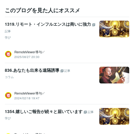
このブログを見た人にオススメ
1319.リモート・インフルエンスは商いに強力
記事
学び
RemoteViewer導与✅
2025/08/27 20:30
836.あなたも出来る遠隔誘導
記事
コラム
RemoteViewer導与✅
2024/02/18 19:47
1354.嬉しいご報告が続々と届いています
記事
学び