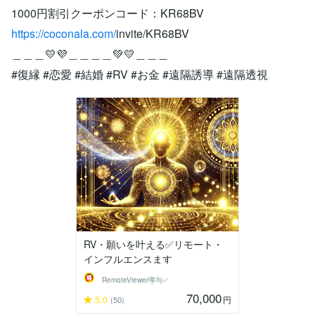
1000円割引クーポンコード：KR68BV
https://coconala.com/
invite/KR68BV
＿＿＿💛💜＿＿＿＿💚💛＿＿＿
#復縁 #恋愛 #結婚 #RV #お金 #遠隔誘導 #遠隔透視
RV・願いを叶える✅リモート・
インフルエンスます
RemoteViewer導与✅
70,000
5.0
円
(50)