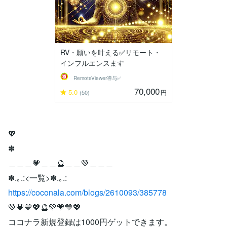
RV・願いを叶える✅リモート・
インフルエンスます
RemoteViewer導与✅
70,000
5.0
円
(50)
💖
✽
＿＿＿💗＿＿🔮＿＿💚＿＿＿
✽.｡.:<一覧>✽.｡.:
https://coconala.com/blogs/2610093/385778
💚💗💛💖🔮💚💗💛💖
ココナラ新規登録は1000円ゲットできます。