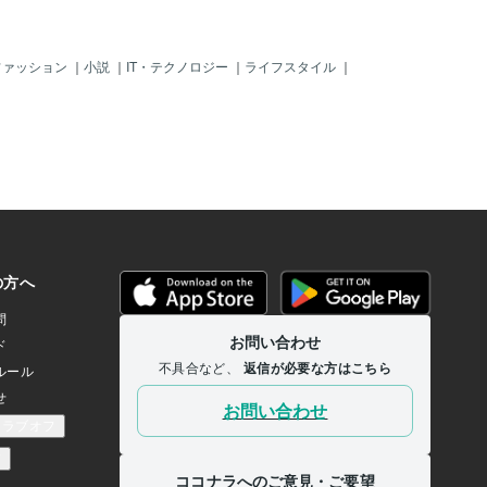
ファッション
｜
小説
｜
IT・テクノロジー
｜
ライフスタイル
｜