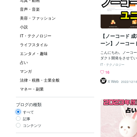
写真・動画
音声・音楽
美容・ファッション
小説
【ノーコード 成
IT・テクノロジー
ーン】ノーコー
ライフスタイル
たインドのユニ
こんにちわ。ノーコー
エンタメ・趣味
トアップ「Swig
ダクト開発をさせてい
占い
と申します。さて、こ
IT・テクノロジー
す。ノーコードとは、
マンガ
16
くことなくWebアプ
法律・税務・士業全般
リを開発することがで
X Web
2022/12/1
であり、ノーコードを
マネー・副業
開発事例、国内での開
てきています。ノーコ
でざっくり言うと、「
ブログの種類
価」なプロダクト開発
すべて
るということです。こ
ドで作られたプロダク
記事
のブログやポートフォ
コンテンツ
ご紹介させていただい
回は海外での開発事例