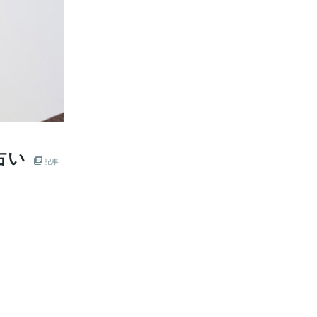
占い
記事