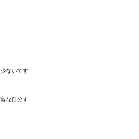
。
ゃ少ないです
豊富な自分す