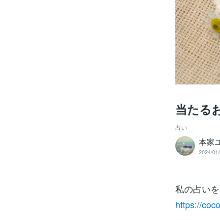
当たる
占い
本家
2024/01/
私の占いを
https://coc