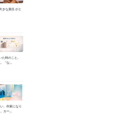
大きな責任 がと
いた時のこと。
「な...
たい、作家になり
カー...