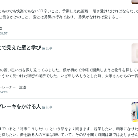
ものでも快楽でもない🙂‍↔️ 辛いこと、予期しえぬ苦難、 引き受けなければならない
な働きかけのこと。 愛とは勇気の行為であり、 勇気がなければ愛するこ...
2
08:57
とで見えた壁と学び
記事
前の苦い思い出を振り返ってみました。僕が初めて沖縄で開業しようと物件を探して
ようやく見つけた理想の場所でした。いざ申し込もうとした時、大家さんからの一言。
トレーナー 渡辺
04:26
ブレーキをかける人
記事
けていると「将来こうしたい」という話をよく聞きます。起業したい、画家になり
を持ちたい。夢を語る人の言葉は輝いていて、その話を聞く時間は嫌ではありません。