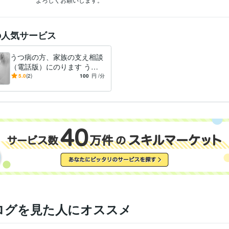
の人気サービス
うつ病の方、家族の支え相談
（電話版）にのります うつ
病の方とその家族のお悩みを
5.0
(2)
100
円
/分
聴かせてください。
ログを見た人にオススメ