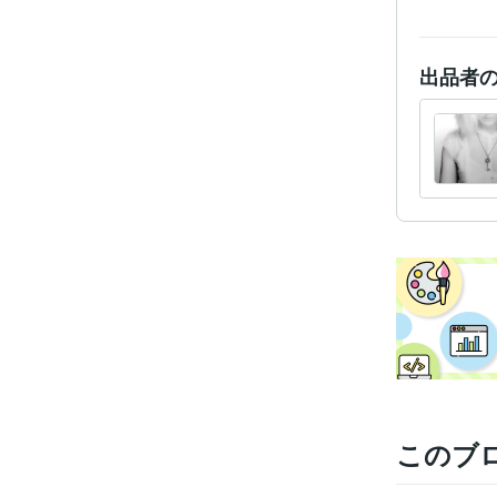
出品者
このブ