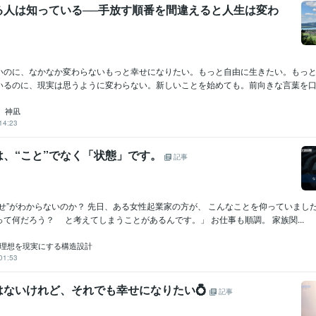
る人は知っている──手放す順番を間違えると人生は変わ
いのに、なかなか変わらないもっと幸せになりたい。もっと自由に生きたい。もっ
いるのに、現実は思うように変わらない。新しいことを始めても。前向きな言葉を口に
 神凪
14:23
は、“こと”でなく「状態」です。
記事
せ”がわからないのか？ 先日、ある女性起業家の方が、 こんなことを仰っていました
て何だろう？ と考えてしまうことがあるんです。」 お仕事も順調。 家族関...
＊理想を現実にする構造設計
01:53
はないけれど、それでも幸せになりたい💍
記事