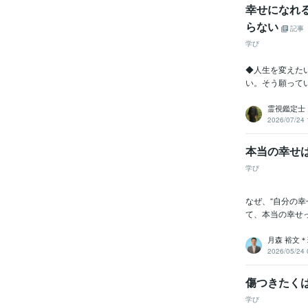
幸せになれ
らない
記事
学び
◆人生を変えた
い。そう願って
霊視鑑定士
2026/07/24 
本当の幸せ
学び
なぜ、“自分の幸
て、本当の幸せっ
月森 裕文
2026/05/24 
傷つきたく
学び