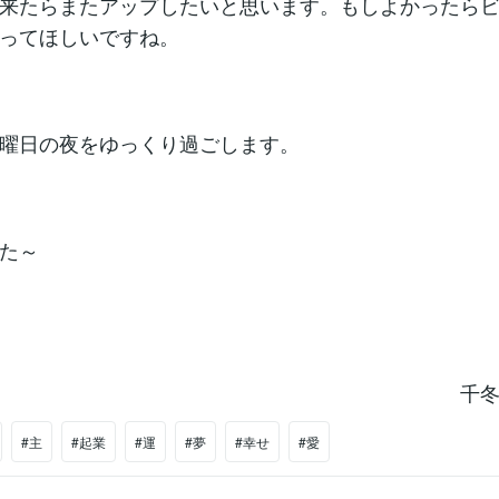
来たらまたアップしたいと思います。もしよかったらビ
ってほしいですね。
曜日の夜をゆっくり過ごします。
た～
千
#主
#起業
#運
#夢
#幸せ
#愛