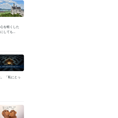
と心を軽くした
しても...
。 「私にとっ