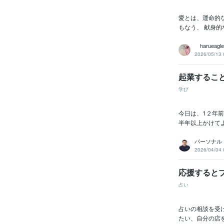
愛とは、運命的な
もなう、 献身的
harueagle
2026/05/13 
起業するこ
学び
今日は、1２年
半年以上かけて
パーソナル
2026/04/04 
応援すると
占い
占いの相談を受
たい、自分の店