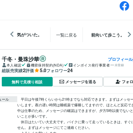
気がついた。
一覧に戻る
前向いて歩こう。
千冬・曼珠沙華
プロフィール
本人確認
機密保持契約(NDA)
インボイス発行事業者
未登録
2
5.0
24
総販売実績
評価
フォロワー
メッセージを送る
フォ
無料で見積り相談
ュール
　平日は午後7時くらいから21時までなら対応できます。まずはメッセ
いします。夜の遅い時間は睡眠薬で爆睡してますので、ほとんど反応で
中は仕事のため、メッセージの確認はできますが、夕方5時以後でない
いことが多いです。

　休日はたいてい大丈夫です。バイクに乗って走っているときは、すぐ
せん。まずはメッセージにてご連絡ください。

　よろしくお願いします。