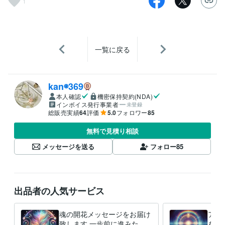
1
一覧に戻る
kan◉369
本人確認
機密保持契約(NDA)
インボイス発行事業者
未登録
総販売実績
64
評価
5.0
フォロワー
85
無料で見積り相談
メッセージを送る
フォロー
85
出品者の人気サービス
魂の開花メッセージをお届け
アカ
致します 一歩前に進みたい
を紐