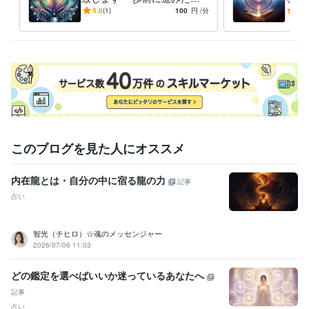
時、魂のほんとうの声をきく
ータ
5.0
(1)
100
円
/分
5.0
事で開けてゆきます
ーデ
このブログを見た人にオススメ
内在龍とは・自分の中に宿る龍の力
記事
占い
智光（チヒロ）☆魂のメッセンジャー
2026/07/06 11:03
どの鑑定を選べばいいか迷っているあなたへ
記事
占い