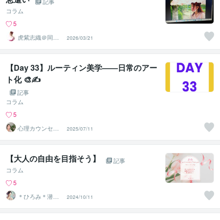
記事
コラム
5
虎紫志織＠同じ
2026/03/21
目線の『駆け込
み寺』
【Day 33】ルーティン美学――日常のアー
ト化 🎨✍️
記事
コラム
5
心理カウンセラ
2025/07/11
ーの看護師さん
＊aki＊
【大人の自由を目指そう】
記事
コラム
5
＊ひろみ＊潜在
2024/10/11
意識覚醒カウン
セラー