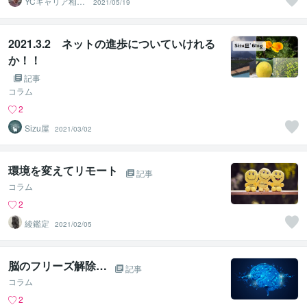
YCキャリア相談
2021/05/19
室
2021.3.2 ネットの進歩についていけれる
か！！
記事
コラム
2
Sizu屋
2021/03/02
環境を変えてリモート
記事
コラム
2
綾鑑定
2021/02/05
脳のフリーズ解除…
記事
コラム
2