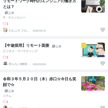
リモートワーク時代のエンジニアの働き方
とは？
記事
IT・テクノロジー
2
たむぷろ フロン
2025/02/12
トエンジニア
【中途採用】リモート面接
記事
ビジネス・マーケティング
2
売らないWEB不
2022/03/26
動産
令和３年５月２０日（木）赤口☆今日も笑
顔で☆
記事
コラム
2