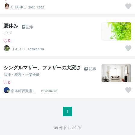
CHAKKE
2020/12/29
夏休み
記事
占い
0
ＨＡＲＵ
2020/08/20
シングルマザー、ファザーの大変さ
記事
法律・税務・士業全般
0
南本町行政書士
2020/04/28
事務所
1
39
件中
1 - 39
件