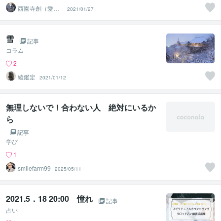
西園寺創（愛の
2021/01/27
リモート執事）
雪
記事
コラム
2
綾鑑定
2021/01/12
無理しないで！合わない人 絶対にいるか
ら
記事
学び
1
smilefarm99
2025/05/11
2021.5．18 20:00 憧れ
記事
占い