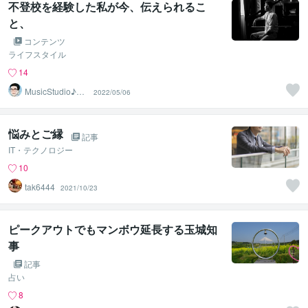
不登校を経験した私が今、伝えられるこ
と、
コンテンツ
ライフスタイル
14
MusicStudio♪ま
2022/05/06
さたか音楽教室
悩みとご縁
記事
IT・テクノロジー
10
tak6444
2021/10/23
ピークアウトでもマンボウ延長する玉城知
事
記事
占い
8