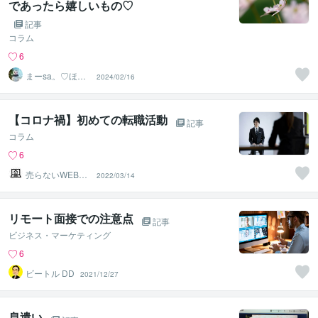
であったら嬉しいもの♡
記事
コラム
6
まーsa。♡ほの
2024/02/16
ぼのブログ毎日
配信♡
【コロナ禍】初めての転職活動
記事
コラム
6
売らないWEB不
2022/03/14
動産
リモート面接での注意点
記事
ビジネス・マーケティング
6
ビートル DD
2021/12/27
息遣い