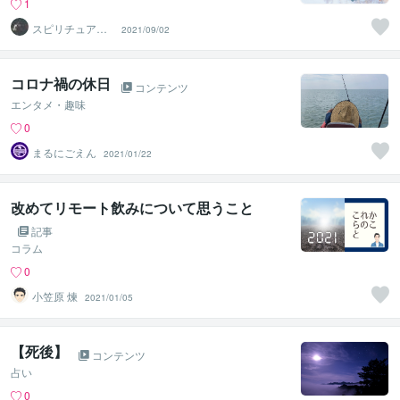
1
スピリチュアル
2021/09/02
研究家 Reiko
コロナ禍の休日
コンテンツ
エンタメ・趣味
0
まるにごえん
2021/01/22
改めてリモート飲みについて思うこと
記事
コラム
0
小笠原 煉
2021/01/05
【死後】
コンテンツ
占い
0