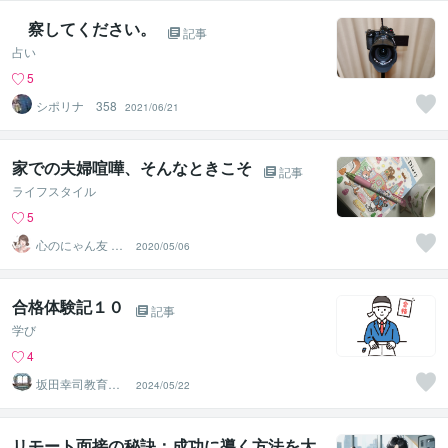
察してください。
記事
占い
5
シポリナ 358
2021/06/21
家での夫婦喧嘩、そんなときこそ
記事
ライフスタイル
5
心のにゃん友 ゆ
2020/05/06
かこ【うつ・復
縁相談】
合格体験記１０
記事
学び
4
坂田幸司教育研
2024/05/22
究所
リモート面接の秘訣：成功に導く方法を大