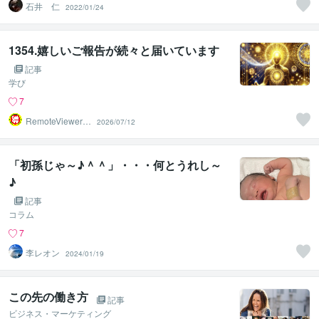
石井 仁
2022/01/24
1354.嬉しいご報告が続々と届いています
記事
学び
7
RemoteViewer導
2026/07/12
与✅
「初孫じゃ～♪＾＾」・・・何とうれし～
♪
記事
コラム
7
李レオン
2024/01/19
この先の働き方
記事
ビジネス・マーケティング