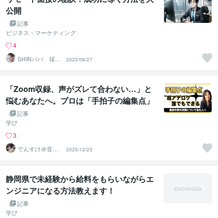
公開
記事
ビジネス・マーケティング
4
SHINパパ 採用
2023/06/27
に特化したツー
ルを提供
「Zoom収録、声がズレて合わない…」と
悩むあなたへ。プロは「手拍子の編集点」
で解決！
記事
学び
3
でんすけ＠音声
2025/12/23
メディアプロデ
ューサー
静岡県で未経験から給料をもらいながらエ
ンジニアになる方法教えます！
記事
学び