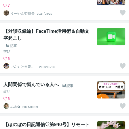
7
うーやん委員長
2021/08/29
【対談収録編】FaceTime活用術＆自動文
字起こし
記事
学び
6
でんすけ＠音声
2026/02/13
メディアプロデ
ューサー
人間関係で悩んでいる人へ
記事
占い
6
みき✿
2024/03/29
【ほのぼの日記通信♡第940号】リモート