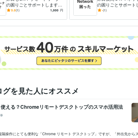
の困りごとサポートします
の困りごとサポート
ＩＴエンジニアがパソコン・
ＩＴエンジニアがパ
5.0
(1)
1,000
円
-
(1)
インターネットやＤＸのトラ
インターネットやＤ
ブル対応
ブル対応
ログを見た人にオススメ
も使える？Chromeリモートデスクトップのスマホ活用法
事
隔操作にとても便利な「Chrome リモート デスクトップ」ですが、「外出先から