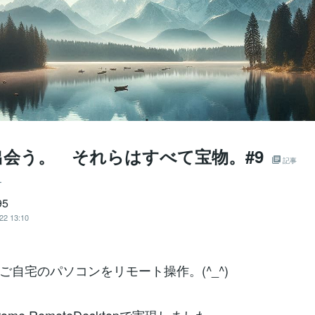
出会う。 それらはすべて宝物。#9
記事
ー
95
22 13:10
ご自宅のパソコンをリモート操作。(^_^)