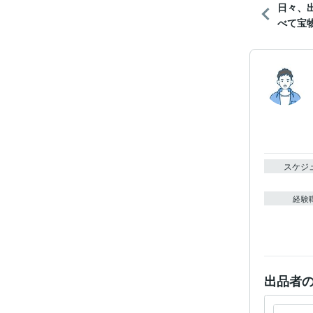
日々、
べて宝物
スケジ
経験
出品者