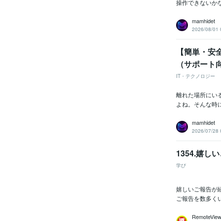
操作できないかな
mamhidet
2026/08/01 
【簡単・安全
（サポート
IT・テクノロジー
離れた場所にい
よね。そんな時に便
mamhidet
2026/07/28 
1354.嬉
学び
嬉しいご報告が
ご報告を数多く
RemoteVi