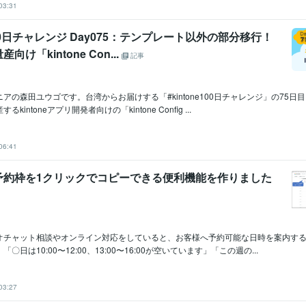
03:31
e100日チャレンジ Day075：テンプレート以外の部分移行！
け「kintone Con...
記事
アの森田ユウゴです。台湾からお届けする「#kintone100日チャレンジ」の75日
intoneアプリ開発者向けの「kintone Config ...
06:41
予約枠を1クリックでコピーできる便利機能を作りました
オチャット相談やオンライン対応をしていると、お客様へ予約可能な日時を案内す
〇日は10:00〜12:00、13:00〜16:00が空いています」「この週の...
03:27