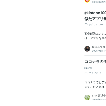
2026/07/12 
#kinton
似たアプリ量産向
IT・テクノロジー
面倒解決エンジニ
は、アプリを量産するk
森田ユウゴ
2026/06/14 
ココナラの
記事
IT・テクノロジー
ココナラでビデ
ます。たとえば、「
いき 育児中
2026/06/04 