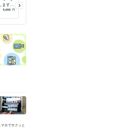
します
ごと解決サポートします Ｉ
ソコン・
Ｔエンジニアがパソコン・イ
5,000
円
5.0
(12)
1,000
円
/60分
Ｘのトラ
ンターネットやＤＸのトラブ
ル対応
スマホでサクッと