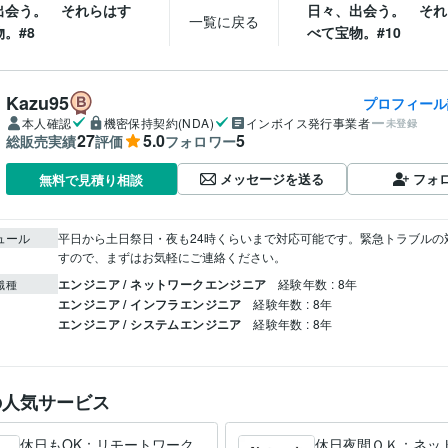
出会う。 それらはす
日々、出会う。 それ
一覧に戻る
。#8
べて宝物。#10
Kazu95
プロフィール
本人確認
機密保持契約(NDA)
インボイス発行事業者
未登録
27
5.0
5
総販売実績
評価
フォロワー
メッセージを送る
フォ
無料で見積り相談
ュール
平日から土日祭日・夜も24時くらいまで対応可能です。緊急トラブルの
すので、まずはお気軽にご連絡ください。
エンジニア / ネットワークエンジニア
経験年数 : 8年
職種
エンジニア / インフラエンジニア
経験年数 : 8年
エンジニア / システムエンジニア
経験年数 : 8年
の人気サービス
休日もOK：リモートワーク
休日夜間ＯＫ：ネッ