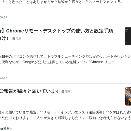
？」と思ったことはありませんか？結論から言うと、**スマートフォン（iP...
09:34
】Chromeリモートデスクトップの使い方と設定手順
向け）
記事
る相手のパソコンを操作して、トラブルシューティングや設定のサポートを行いた
利なのが、Googleが公式に提供している無料ツール「Chrome リモート ...
03:17
しいご報告が続々と届いています
記事
続々と届いています最近、**リモート・インフルエンス（遠隔誘導）**を学ばれた
いただいております。「人生が大きく飛躍しました！」「以前では考えられないような.
ewer導与✅