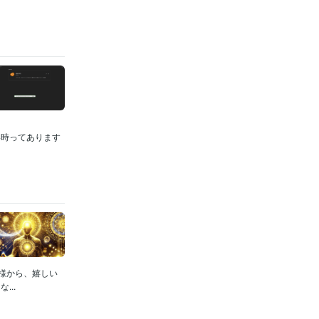
い時ってあります
皆様から、嬉しい
..