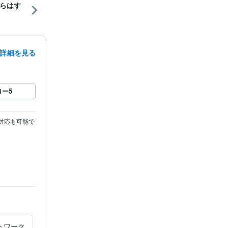
らはす
詳細を見る
ロー
5
対応も可能で
トワーク
休日夜間ＯＫ：ＩＴのお困り