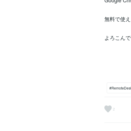
Google 
無料で使え
よろこんで
#RemoteDes
2