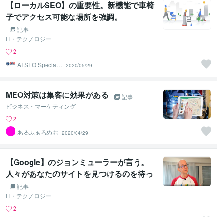
【ローカルSEO】の重要性。新機能で車椅
子でアクセス可能な場所を強調。
記事
IT・テクノロジー
2
AI SEO Specialis
2020/05/29
t
MEO対策は集客に効果がある
記事
ビジネス・マーケティング
2
あるふぁろめお
2020/04/29
【Google】のジョンミューラーが言う。
人々があなたのサイトを見つけるのを待っ
てはいけません。
記事
IT・テクノロジー
2