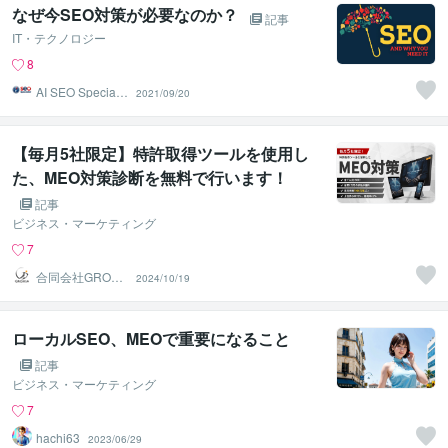
なぜ今SEO対策が必要なのか？
記事
IT・テクノロジー
8
AI SEO Specialis
2021/09/20
t
【毎月5社限定】特許取得ツールを使用し
た、MEO対策診断を無料で行います！
記事
ビジネス・マーケティング
7
合同会社GROXI
2024/10/19
A｜鈴木海斗
ローカルSEO、MEOで重要になること
記事
ビジネス・マーケティング
7
hachi63
2023/06/29