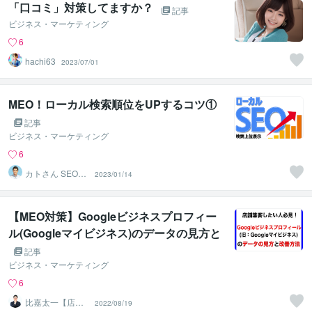
「口コミ」対策してますか？
記事
ビジネス・マーケティング
6
hachi63
2023/07/01
MEO！ローカル検索順位をUPするコツ①
記事
ビジネス・マーケティング
6
カトさん SEO・
2023/01/14
AI対策専門家
【MEO対策】Googleビジネスプロフィー
ル(Googleマイビジネス)のデータの見方と
改善方法
記事
ビジネス・マーケティング
6
比嘉太一【店舗
2022/08/19
Web集客コンサ