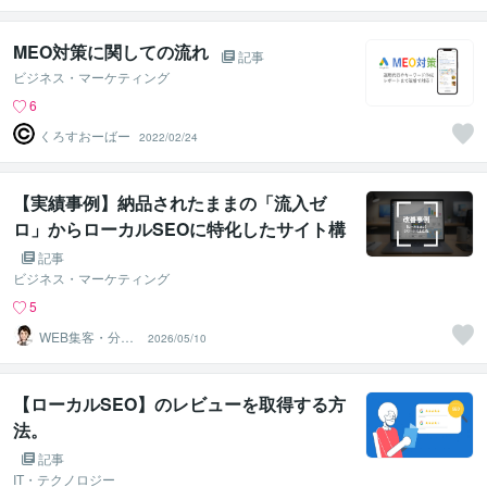
ルタント】
MEO対策に関しての流れ
記事
ビジネス・マーケティング
6
くろすおーばー
2022/02/24
【実績事例】納品されたままの「流入ゼ
ロ」からローカルSEOに特化したサイト構
造へ作り変え、CVワードで上位3位まで成
記事
長
ビジネス・マーケティング
5
WEB集客・分析
2026/05/10
の専門家 10年以
上
【ローカルSEO】のレビューを取得する方
法。
記事
IT・テクノロジー