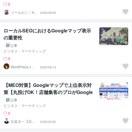
3
ツールおじ｜A
2025/09/09
I・業務自動化・
小型開発
ローカルSEOにおけるGoogleマップ表示
の重要性
記事
ビジネス・マーケティング
3
WordPressスペ
2025/06/13
シャリストの菅
原
【MEO対策】Googleマップで上位表示対
策【丸投げOK！店舗集客のプロがGoogle
ビジネスプロフィール対策】
記事
ビジネス・マーケティング
3
比嘉太一【店舗
2025/02/22
Web集客コンサ
ルタント】