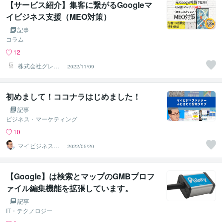
【サービス紹介】集客に繋がるGoogleマ
イビジネス支援（MEO対策）
記事
コラム
12
株式会社グレー
2022/11/09
ジュ＠ウェブマ
ーケティング
初めまして！ココナラはじめました！
記事
ビジネス・マーケティング
10
マイビジネスド
2022/05/20
クター 藤里
【Google】は検索とマップのGMBプロフ
ァイル編集機能を拡張しています。
記事
IT・テクノロジー