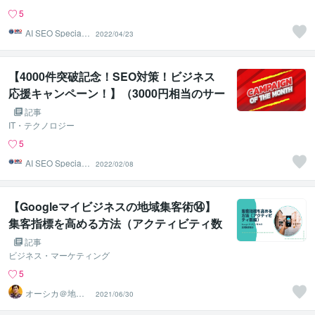
5
AI SEO Specialis
2022/04/23
t
【4000件突破記念！SEO対策！ビジネス
応援キャンペーン！】（3000円相当のサー
ビスが無料です）
記事
IT・テクノロジー
5
AI SEO Specialis
2022/02/08
t
【Googleマイビジネスの地域集客術⑭】
集客指標を高める方法（アクティビティ数
編）
記事
ビジネス・マーケティング
5
オーシカ＠地域
2021/06/30
集客サポーター