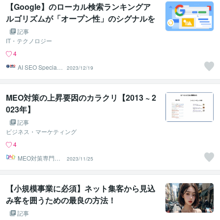
【Google】のローカル検索ランキングア
ルゴリズムが「オープン性」のシグナルを
強化。
記事
IT・テクノロジー
4
AI SEO Specialis
2023/12/19
t
MEO対策の上昇要因のカラクリ【2013 ~ 2
023年】
記事
ビジネス・マーケティング
4
MEO対策専門の
2023/11/25
DMD株式会社
【小規模事業に必須】ネット集客から見込
み客を囲うための最良の方法！
記事