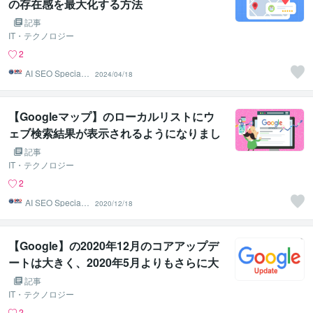
の存在感を最大化する方法
記事
IT・テクノロジー
2
AI SEO Specialis
2024/04/18
t
【Googleマップ】のローカルリストにウ
ェブ検索結果が表示されるようになりまし
た。
記事
IT・テクノロジー
2
AI SEO Specialis
2020/12/18
t
【Google】の2020年12月のコアアップデ
ートは大きく、2020年5月よりもさらに大
きかったとデータプロバイダーは述べてい
記事
ます
IT・テクノロジー
2