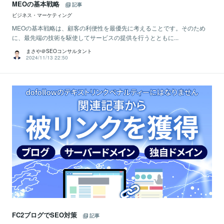
MEOの基本戦略
記事
ビジネス・マーケティング
MEOの基本戦略は、顧客の利便性を最優先に考えることです。そのため
に、最先端の技術を駆使してサービスの提供を行うとともに...
まさや＠SEOコンサルタント
2024/11/13 22:50
FC2ブログでSEO対策
記事