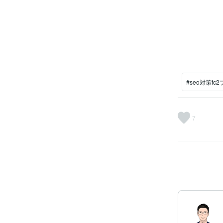
#seo対策fc
7