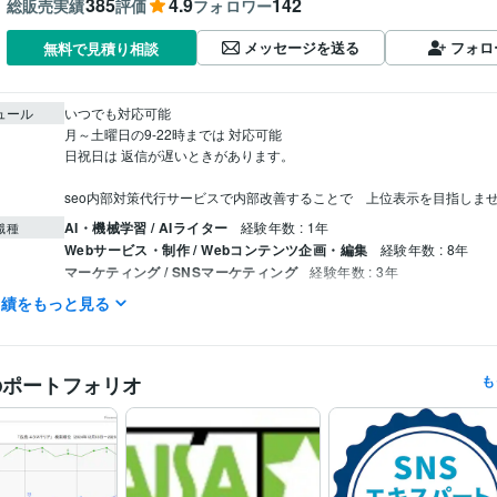
385
4.9
142
総販売実績
評価
フォロワー
メッセージを送る
フォロ
無料で見積り相談
ュール
いつでも対応可能

月～土曜日の9-22時までは 対応可能 

日祝日は 返信が遅いときがあります。

seo内部対策代行サービスで内部改善することで　上位表示を目指しま
AI・機械学習 / AIライター
経験年数 : 1年
職種
Webサービス・制作 / Webコンテンツ企画・編集
経験年数 : 8年
マーケティング / SNSマーケティング
経験年数 : 3年
マーケティング / コンテンツマーケティング・SEO
経験年数 : 10年
実績をもっと見る
マスターマインド
2000年2月 ~ 現在
歴
中小企業新事業活動促進法承認企業
初級 SNS エキスパート
SNS
歴
のポートフォリオ
も
ント検定
Googleアナリティクス4講座 WACA
HTML:8年
ミング言
ムワーク
WordPress:15年
Excel:15年
Google スプレッドシート:5年
Google 
クリエイ