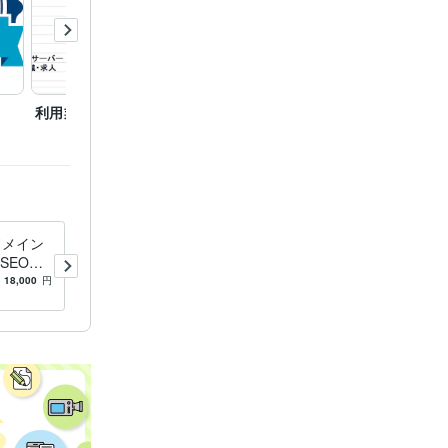
ES:5年
部対策 　ロン
利用業者
アメリカトップ大学掲載
ロング
例
でのS
ドメイン
SEO対策代行 DADR70-80か
・SEO対
らリンクします パワードメ
EOで低
インから関連記事で被リンク
18,000
円
5.0
(39)
5,000
円
を送ります 18リンク迄