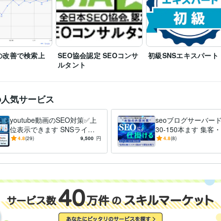
ツール
Google ドキュメント:5年
Word:15年
BASE:4年
EC-CUBE:10年
STOR
カラーミーショップ:10年
弥生会計:15年
Google Analytics:10年
Google Search Console:15年
PageSpeed Insights:4年
ChatGPT:1年
Midjourney:0年
Bard:0年
DALL-E:0年
Painter:10年
集客・マーケティング相談
seo内部対策の改善　上位表示
集客 外
分野
の改善で検索上
SEO協会認定 SEOコンサ
初級SNSエキスパート
グテールキーワード
地域ビジネスをされている方へ集客サポート
ルタント
集客
地域ビジネス
SEO対策
被リンク獲得
ロングテールSEO
スモールキーワード
MEO対策
SEO内部対策
の人気サービス
youtube動画のSEO対策✅上
seoブログサーバー
位表示できます SNSライバ
30-150本ます 集客
ーにも2500被リンク獲得
策｜ホワイトハットS
4.8
(29)
9,500
円
4.8
(8)
動画アカウントSEO
リスク 効果持続