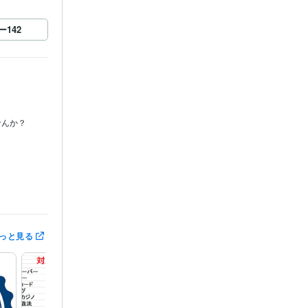
ー
142
せんか？
リスクマネジメ
っと見る
スライド:5年