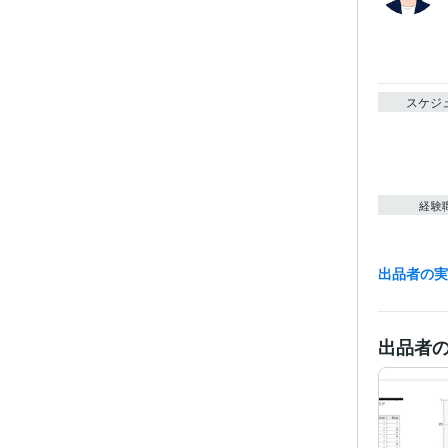
スケジ
経験
出品者の
職
受賞
出品者
プログラ
語・フレー
ビジネス・