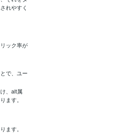
識されやすく
クリック率が
ことで、ユー
、alt属
なります。
まります。