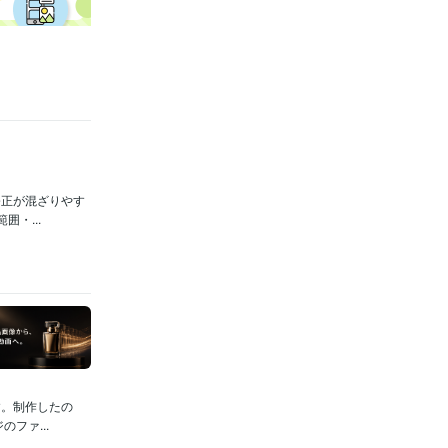
修正が混ざりやす
・...
す。制作したの
ファ...