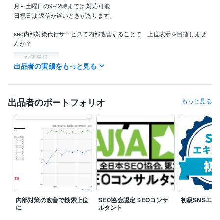
月～土曜日の9-22時までは 対応可能 

日祝日は 返信が遅いときがあります。

seo内部対策代行サービスで内部改善することで　上位表示を目指しませ
んか？
経験職種
出品者の実績をもっと見る
AI・機械学習 / AIライター
経験年数 : 1年
Webサービス・制作 / Webコンテンツ企画・編集
経験年数 : 8年
マーケティング / SNSマーケティング
経験年数 : 3年
マーケティング / コンテンツマーケティング・SEO
経験年数 : 10年
出品者のポートフォリオ
もっと見る
職歴
マスターマインド
2000年2月 ~ 現在
受賞歴
中小企業新事業活動促進法承認企業
初級 SNS エキスパート
SNSリ
スクマネジメント検定
Googleアナリティクス4講座 WACA
プログラミング言語・フレームワーク
HTML:8年
内部対策の改善で検索上位
SEO協会認定 SEOコンサ
初級SNSエキ
ビジネス・クリエイティブツール
に
ルタント
WordPress:15年
Excel:15年
Google スプレッドシート:5年