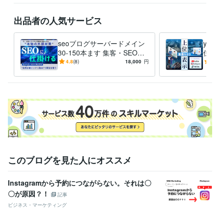
Google スライド:5年
Google ドキュメント:5年
Word:15年
BASE:4年
EC-CUBE:10年
STORES:5年
カラーミーショップ:10年
弥生会計:15年
出品者の人気サービス
Google Analytics:10年
Google Search Console:15年
PageSpeed Insights:4年
ChatGPT:1年
Midjourney:0年
Bard:0年
seoブログサーバードメイン
you
DALL-E:0年
Painter:10年
30-150本ます 集客・SEO対
位表
策｜ホワイトハットSEOで低
ーに
4.8
(8)
18,000
円
4.8
得意分野
リスク 効果持続
動画
集客・マーケティング相談
seo内部対策の改善　上位表示
集客 外部
対策 　ロングテールキーワード
地域ビジネスをされている方へ集客
サポート
集客
地域ビジネス
SEO対策
被リンク獲得
ロングテールSEO
スモールキーワード
MEO対策
SEO内部対策
このブログを見た人にオススメ
Instagramから予約につながらない。それは〇
〇が原因？！
記事
ビジネス・マーケティング