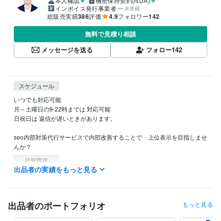
本人確認
機密保持契約(NDA)
インボイス発行事業者
未登録
総販売実績
386
評価
4.9
フォロワー
142
無料で見積り相談
メッセージを送る
フォロー
142
スケジュール
いつでも対応可能

月～土曜日の9-22時までは 対応可能 

日祝日は 返信が遅いときがあります。

seo内部対策代行サービスで内部改善することで　上位表示を目指しませ
んか？
経験職種
出品者の実績をもっと見る
AI・機械学習 / AIライター
経験年数 : 1年
Webサービス・制作 / Webコンテンツ企画・編集
経験年数 : 8年
マーケティング / SNSマーケティング
経験年数 : 3年
マーケティング / コンテンツマーケティング・SEO
経験年数 : 10年
出品者のポートフォリオ
もっと見る
職歴