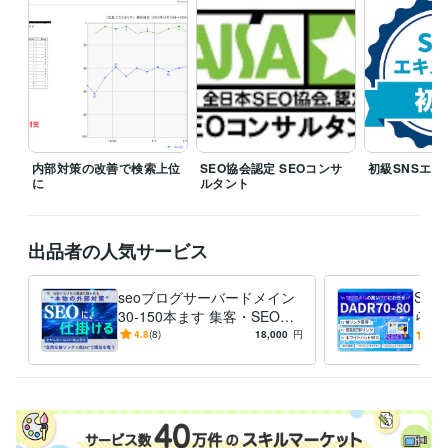
マスターマインド
2000年2月 ~ 現在
受賞歴
中小企業新事業活動促進法承認企業
初級 SNS エキスパート
SNSリ
スクマネジメント検定
Googleアナリティクス4講座 WACA
プログラミング言語・フレームワーク
HTML:8年
内部対策の改善で検索上位
SEO協会認定 SEOコンサ
初級SNSエキ
ビジネス・クリエイティブツール
に
ルタント
WordPress:15年
Excel:15年
Google スプレッドシート:5年
Google スライド:5年
Google ドキュメント:5年
Word:15年
BASE:4年
EC-CUBE:10年
STORES:5年
カラーミーショップ:10年
弥生会計:15年
出品者の人気サービス
Google Analytics:10年
Google Search Console:15年
PageSpeed Insights:4年
ChatGPT:1年
Midjourney:0年
Bard:0年
seoブログサーバードメイン
SEO
DALL-E:0年
Painter:10年
30-150本ます 集客・SEO対
らリ
策｜ホワイトハットSEOで低
イン
4.8
(8)
18,000
円
5.0
得意分野
リスク 効果持続
を送
集客・マーケティング相談
seo内部対策の改善　上位表示
集客 外部
対策 　ロングテールキーワード
地域ビジネスをされている方へ集客
サポート
集客
地域ビジネス
SEO対策
被リンク獲得
ロングテールSEO
スモールキーワード
MEO対策
SEO内部対策