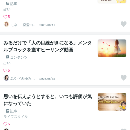
記事
占い
5
モネ ｜ 恋愛コラ
2026/06/11
ムニスト・占い
師
みるだけで「人の目線がきになる」メンタ
ルブロックを癒すヒーリング動画
コンテンツ
占い
5
みやざきゆみ
2026/05/13
こ 未来を叶え
るヒーリング
思いを伝えようとすると、いつも評価が気
になっていた
記事
ライフスタイル
5