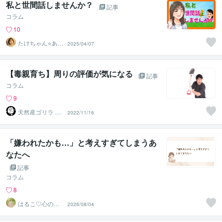
私と世間話しませんか？
記事
コラム
10
たけちゃん⭐あな
2025/04/07
たの魅力を見つ
ける対話人
【毒親育ち】周りの評価が気になる
記事
コラム
9
天然産ゴリラ 毒
2022/11/16
親育ち 不登校を
経験
「嫌われたかも…」と考えすぎてしまうあ
なたへ
記事
コラム
8
はるこ♡心の翻
2026/08/04
訳家