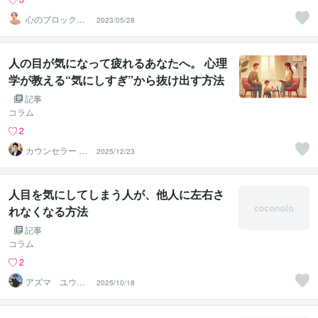
心のブロック解
2023/05/28
放♪心のセラピス
ト☆まる
人の目が気になって疲れるあなたへ。 心理
学が教える“気にしすぎ”から抜け出す方法
記事
コラム
2
カウンセラー ゆ
2025/12/23
うすけ
人目を気にしてしまう人が、他人に左右さ
れなくなる方法
記事
コラム
2
アズマ ユウタ
2025/10/18
｜前進コーチ