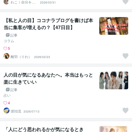
わこ｜自分を大
2026/03/31
切に、優しく行
動できる私へ
【私と人の目】ココナラブログを書けば本
当に集客が増えるの？【47日目】
記事
コラム
5
離羽（りわ）
2026/02/23
人の目が気になるあなたへ。本当はもっと
楽に生きていい
記事
占い
4
琥珀流
2026/07/13
「人にどう思われるかが気になるとき