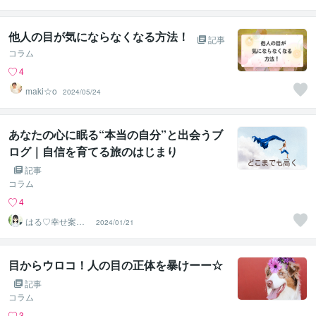
他人の目が気にならなくなる方法！
記事
コラム
4
maki☆o
2024/05/24
あなたの心に眠る“本当の自分”と出会うブ
ログ｜自信を育てる旅のはじまり
記事
コラム
4
はる♡幸せ案内
2024/01/21
人
目からウロコ！人の目の正体を暴けーー☆
記事
コラム
3