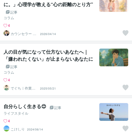
に。」心理学が教える“心の距離のとり方”
記事
コラム
4
カウンセラー ゆ
2026/04/14
うすけ
人の目が気になって仕方ないあなたへ｜
「嫌われたくない」が止まらないあなたに
届けたいこと
記事
コラム
4
でぐち｜作業療
2025/05/21
法士
自分らしく生きる😊
記事
ライフスタイル
4
こけしり
2024/06/14