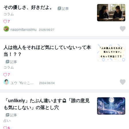
その優しさ、好きだよ。
記事
コラム
7
nagomitanosimu
2026/06/27
人は他人をそれほど気にしていないって本
当！？？
記事
コラム
7
ユウ_Yu☆ここ
2024/06/04
ろのメンテナン
スルーム
「unlikely」たぶん違います🔮「誰の意見
も気にしない」の落とし穴
記事
占い
6