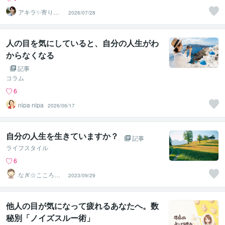
アキラ✨寄り添
2026/07/28
う聴き手 迷い不
安の相談室
人の目を気にしていると、自分の人生がわ
からなくなる
記事
コラム
6
nipa nipa
2026/06/17
自分の人生を生きていますか？
記事
ライフスタイル
6
なぎ☆こころの
2023/09/29
薬箱
他人の目が気になって疲れるあなたへ。数
秘別「ノイズスルー術」