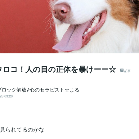
ウロコ！人の目の正体を暴けーー☆
記事
ブロック解放♪心のセラピスト☆まる
28 03:20
見られてるのかな