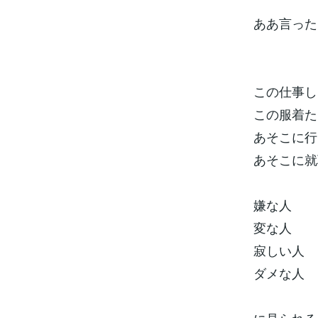
ああ言った
この仕事し
この服着た
あそこに行
あそこに就
嫌な人
変な人
寂しい人
ダメな人