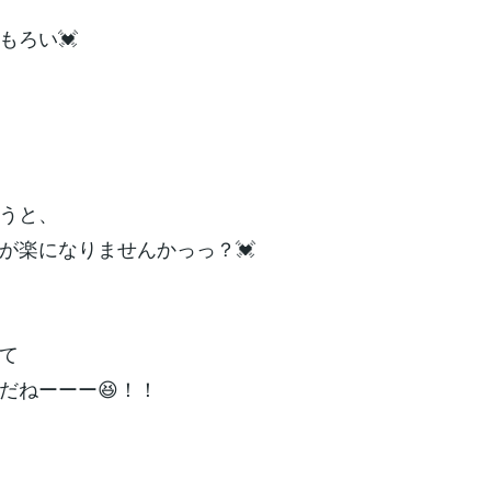
もろい💓
うと、
が楽になりませんかっっ？💓
て
だねーーー😆！！