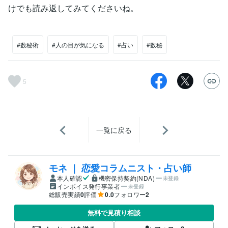
けでも読み返してみてくださいね。
#数秘術
#人の目が気になる
#占い
#数秘
5
一覧に戻る
モネ ｜ 恋愛コラムニスト・占い師
本人確認
機密保持契約(NDA)
未登録
インボイス発行事業者
未登録
総販売実績
0
評価
0.0
フォロワー
2
無料で見積り相談