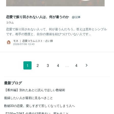
恋愛で振り回されない人は、何が違うのか
記事
コラム
恋愛で振り回されない人って、何が違うんだろう。答えは意外とシンプル
です。相手の態度と、自分の価値を結びつけていない人です...
モネ ｜ 恋愛コラムニスト・占い師
2026/07/06 13:40
…
1
2
3
4
4
最新ブログ
【番外編】別れたあとに読んでほしい数秘術
復縁したい人が最初に見るべきこと
数秘33の恋愛。愛しすぎて苦しくなってしまう人へ
【7/20〜7/26】今週の12星座占い 変わること...