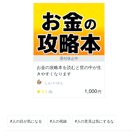
受付休止中
お金の攻略本を読むと世の中が生
きやすくなります
しんパパさん
1,000
5.0
円
(5)
#人の目が気になる
#人の視線
#人の意見は気にするな