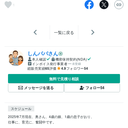
1
一覧に戻る
しんパパさん
本人確認
機密保持契約(NDA)
インボイス発行事業者
未登録
総販売実績
65
評価
4.9
フォロワー
54
無料で見積り相談
メッセージを送る
フォロー
54
スケジュール
2025年7月現在、奥さん、4歳の娘、1歳の息子がおり、

仕事に、育児に、奮闘中です。
