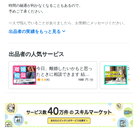
時間の融通が利かなくなることもあるので、

予めご了承ください。

一人で悩んでいることがありましたら、お気軽にメッセージください。

事前にご連絡くださった方は可能な限り日時の調整をしますので、

出品者の実績をもっと見る
遠慮なくご連絡ください♪
受賞歴
高校中退でも役員になれる方法
学歴、就職、上司なんてクソ食ら
出品者の人気サービス
え！
 1日でポイポイ物を手放せるようになる８つの考え方
副業はま
だするな
お金の攻略本
起業家アカデミー 優秀賞受賞
経営者限定！
本の書き方セミナー
左右極限合宿
セミナーブートキャンプ　MVP
今日、離婚したいかもと思っ
才能
たときに相談できます 結婚
った
資格・検定
相談所運営経験者/プロのカ
自信
5.0
(4)
100
円
/分
4.9
運転免許
取得年 : 2008年
ウンセラー/二児のパパ
ク然
古物商
取得年 : 2016年
な方