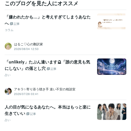
このブログを見た人にオススメ
「嫌われたかも…」と考えすぎてしまうあなた
へ
記事
コラム
はるこ♡心の翻訳家
2026/08/04 12:53
「unlikely」たぶん違います🔮「誰の意見も気
にしない」の落とし穴
記事
占い
アキラ✨寄り添う聴き手 迷い不安の相談室
2026/07/28 03:41
人の目が気になるあなたへ。本当はもっと楽に
生きていい
記事
占い