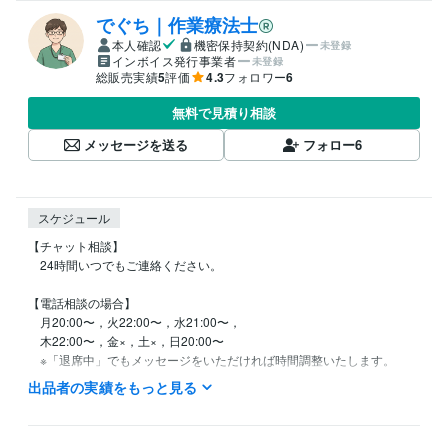
でぐち｜作業療法士
本人確認
機密保持契約(NDA)
未登録
インボイス発行事業者
未登録
総販売実績
5
評価
4.3
フォロワー
6
無料で見積り相談
メッセージを送る
フォロー
6
スケジュール
【チャット相談】

　24時間いつでもご連絡ください。

【電話相談の場合】

　月20:00〜，火22:00〜，水21:00〜，

　木22:00〜，金×，土×，日20:00〜

出品者の実績をもっと見る
資格・検定
作業療法士
取得年 : 2011年
得意分野