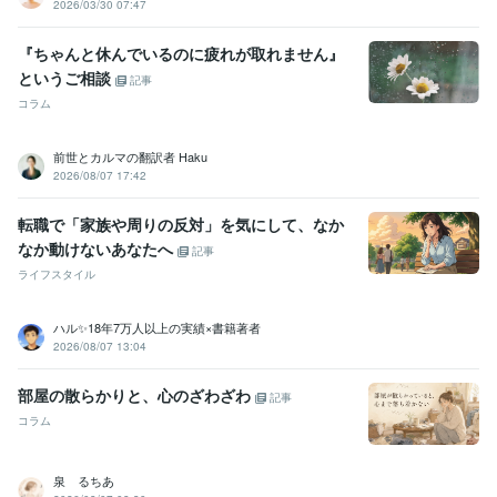
2026/03/30 07:47
『ちゃんと休んでいるのに疲れが取れません』
というご相談
記事
コラム
前世とカルマの翻訳者 Haku
2026/08/07 17:42
転職で「家族や周りの反対」を気にして、なか
なか動けないあなたへ
記事
ライフスタイル
ハル✨18年7万人以上の実績×書籍著者
2026/08/07 13:04
部屋の散らかりと、心のざわざわ
記事
コラム
泉 るちあ