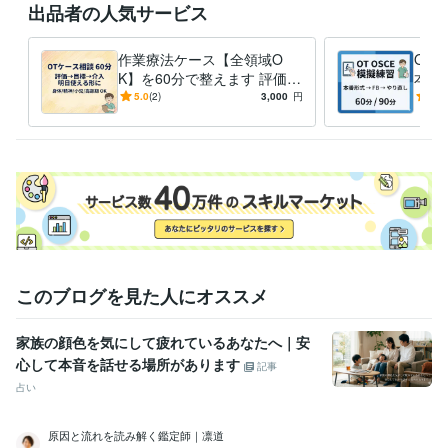
出品者の人気サービス
悩み相談・カウンセリング
悩んでいる方の頭と心を整理するお手伝
い
悩み相談 愚痴 精神
作業療法ケース【全領域O
OT
K】を60分で整えます 評価→
本番
目標→介入、明日使える形に
評価
5.0
(2)
3,000
円
5.0
このブログを見た人にオススメ
家族の顔色を気にして疲れているあなたへ｜安
心して本音を話せる場所があります
記事
占い
原因と流れを読み解く鑑定師｜凛道