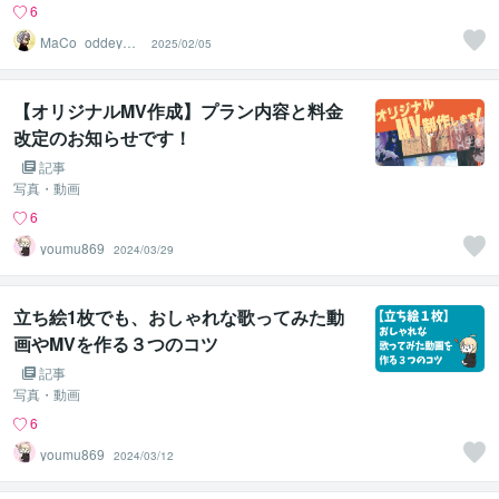
6
MaCo_oddeyela
2025/02/05
bo
【オリジナルMV作成】プラン内容と料金
改定のお知らせです！
記事
写真・動画
6
youmu869
2024/03/29
立ち絵1枚でも、おしゃれな歌ってみた動
画やMVを作る３つのコツ
記事
写真・動画
6
youmu869
2024/03/12