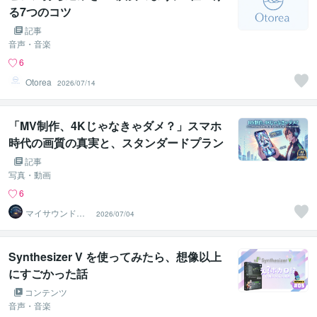
る7つのコツ
記事
音声・音楽
6
Otorea
2026/07/14
「MV制作、4Kじゃなきゃダメ？」スマホ
時代の画質の真実と、スタンダードプラン
（1080p）で大満足できる理由
記事
写真・動画
6
マイサウンドス
2026/07/04
ケープ
Synthesizer V を使ってみたら、想像以上
にすごかった話
コンテンツ
音声・音楽