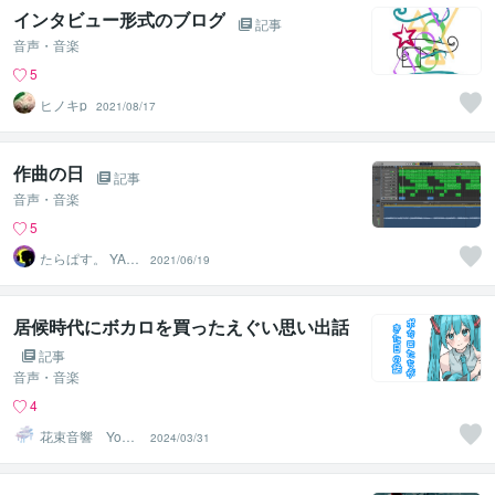
インタビュー形式のブログ
記事
音声・音楽
5
ヒノキp
2021/08/17
作曲の日
記事
音声・音楽
5
たらぱす。 YAN
2021/06/19
S MUSIC
居候時代にボカロを買ったえぐい思い出話
記事
音声・音楽
4
花束音響 YouT
2024/03/31
ube40万再生作
曲家