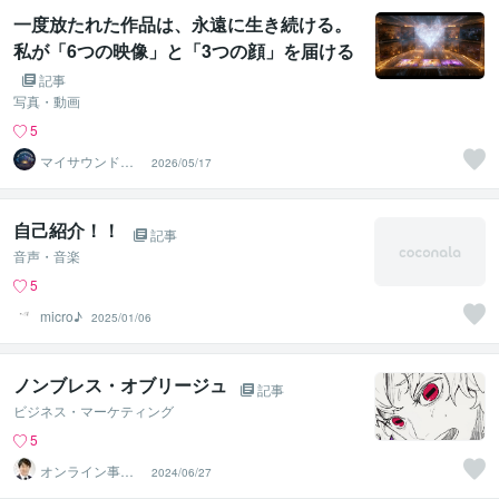
一度放たれた作品は、永遠に生き続ける。
私が「6つの映像」と「3つの顔」を届ける
理由
記事
写真・動画
5
マイサウンドス
2026/05/17
ケープ
自己紹介！！
記事
音声・音楽
5
micro♪
2025/01/06
ノンブレス・オブリージュ
記事
ビジネス・マーケティング
5
オンライン事務
2024/06/27
代行ジムスキ_和
田博