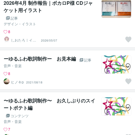
2026年4月 制作報告｜ボカロP様 CDジャ
ケット用イラスト
記事
デザイン・イラスト
8
しおたろ｜イラ
2026/05/07
ストレーター
ーゆるふわ歌詞制作ー お見本編
記事
音声・音楽
8
ヒノキp
2021/08/18
〜ゆるふわ歌詞制作〜 お久しぶりのスイ
ートポテト編
コンテンツ
音声・音楽
7