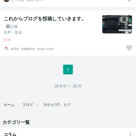
2020/12/17
これからブログを投稿していきます。
記事
音声・音楽
1
shiro_makerry
2020/10/25
1
28
件中
1 - 28
件
ホーム
ブログ
「#ボカロP」タグ
カテゴリ一覧
コラム