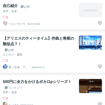
自己紹介
記事
音声・音楽
2
ツユノサクラ
2024/10/29
【アリエスのティータイム】作曲と将棋の
類似点？！
記事
エンタメ・趣味
2
青い天使 アリ
2024/04/10
エス
500円に全力をかけるボカロpシリーズ！
コンテンツ
音声・音楽
2
ヒノキp