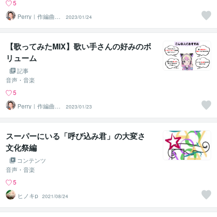
5
Perry｜作編曲・
2023/01/24
MIX
【歌ってみたMIX】歌い手さんの好みのボ
リューム
記事
音声・音楽
5
Perry｜作編曲・
2023/01/23
MIX
スーパーにいる「呼び込み君」の大変さ
文化祭編
コンテンツ
音声・音楽
5
ヒノキp
2021/08/24