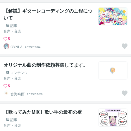
【解説】ギターレコーディングの工程につ
いて
記事
音声・音楽
5
CYNLA
2023/07/04
オリジナル曲の制作依頼募集してます。
コンテンツ
音声・音楽
5
音海時雨
2023/03/26
【歌ってみたMIX】歌い手の最初の壁
記事
音声・音楽