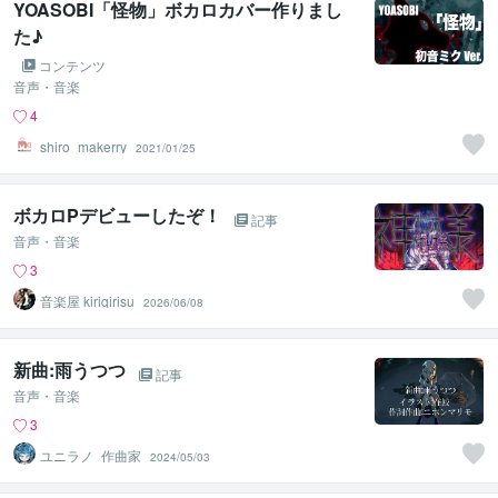
YOASOBI「怪物」ボカロカバー作りまし
た♪
コンテンツ
音声・音楽
4
shiro_makerry
2021/01/25
ボカロPデビューしたぞ！
記事
音声・音楽
3
音楽屋 kirigirisu
2026/06/08
新曲:雨うつつ
記事
音声・音楽
3
ユニラノ_作曲家
2024/05/03