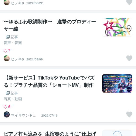
ヒノキp
2022/06/22
〜ゆるふわ歌詞制作〜 進撃のプロディー
サー編
記事
音声・音楽
7
ヒノキp
2021/09/09
【新サービス】TikTokや YouTubeでバズ
る！プラチナ品質の「ショートMV」制作
スタート！
記事
写真・動画
6
マイサウンドス
2026/07/16
ケープ
ピアノ打ち込みを“生演奏のように”仕上げ