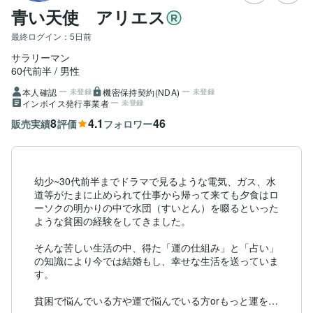
青い天使 アリエス
最終ログイン：
5日前
サラリーマン
60代前半
男性
本人確認
機密保持契約(NDA)
未登録
未登録
インボイス発行事業者
未登録
8
4.1
46
販売実績
評価
フォロワー
幼少~30代前半までドラマで見るような電気、ガス、水
道等がたまに止められて仕事から帰って来ても夕食はロ
ーソクの明かりの中で水団（すいとん）を啜るといった
ような貧困の経験をしてきました。

そんな苦しい生活の中、得た「運の仕組み」と「占い」
の知識により今では結婚もし、幸せな生活を送っていま
す。

貧困で悩んでいる方や運で悩んでいる方orもっと運を良