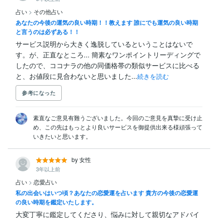
占い
>
その他占い
あなたの今後の運気の良い時期！！教えます 誰にでも運気の良い時期
と言うのは必ずある！！
サービス説明から大きく逸脱しているということはないで
す。が、正直なところ... 簡素なワンポイントリーディングで
したので、ココナラの他の同価格帯の類似サービスに比べる
と、お値段に見合わないと思いました...
続きを読む
参考になった
素直なご意見有難うございました。今回のご意見を真摯に受け止
め、この先はもっとより良いサービスを御提供出来る様頑張って
いきたいと思います。
by 女性
3年以上前
占い
>
恋愛占い
私の出会いはいつ頃？あなたの恋愛運を占います 貴方の今後の恋愛運
の良い時期を鑑定いたします。
大変丁寧に鑑定してくださり、悩みに対して親切なアドバイ