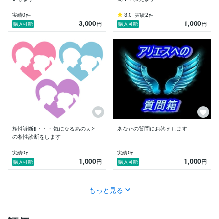
0
3.0
2
実績
件
実績
件
3,000
1,000
円
円
購入可能
購入可能
相性診断‼・・・気になるあの人と
あなたの質問にお答えします
の相性診断をします
0
0
実績
件
実績
件
1,000
1,000
円
円
購入可能
購入可能
もっと見る