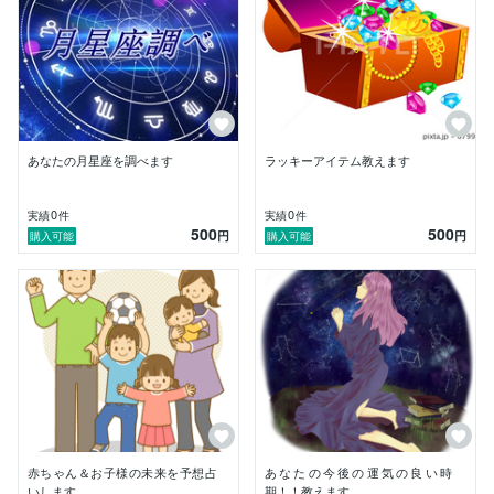
あなたの月星座を調べます
ラッキーアイテム教えます
0
0
実績
件
実績
件
500
500
円
円
購入可能
購入可能
赤ちゃん＆お子様の未来を予想占
あなたの今後の運気の良い時
いします
期！！教えます