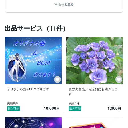
くしたい方、そんな方々が幸せに向かうきっかけorお力
もっと見る
に成れればと思っております。

私と一緒に幸せに向かって一歩踏み出しましょう！

出品サービス（11件）
プロフィール

青い天使アリエス（1966年生　男性）

18歳の頃より「占い」に興味を持ち始め独学で勉強を
始める。41歳の時に試験的に無料で占い師としての活
動をしたところ、約100件の依頼の中80件強が的中！そ
れをきっかけに42歳で占い師として副業デビュー。

2023年5月よりNEUTRINO PとしてYouTube活動開始！

オリジナル曲＆BGM作ります
貴方の自慢、肯定的にお聞きしま
す
0
0
実績
件
実績
件
10,000
1,000
円
円
購入可能
購入可能