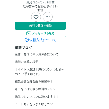
最終ログイン：
9日前
歌が苦手でも安心ボイトレ
女性
無料で見積り相談
メッセージを送る
依頼方法について
最新ブログ
産休・育休に伴うお休みについて
講師の本番の様子
【ボイトレ解説】風になる／つじあや
の 〜上手く歌うた...
狂気全開な舞台曲を練習中！
キーを上げて歌う練習のメリット
先生でもレッスンに通います！！
「三日月」をうまく歌うコツ