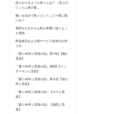
語りかけるように歌うとは？ 《見上げ
てごらん夜の星...
願いを込めて歌うということ〜星に願
いを〜
風邪をひきがちな私が本番に強くなっ
た理由
料金改定および新サービス追加のお知
らせ
『週１de学ぶ音楽の話』第10話【脳と
音楽】
『週１de学ぶ音楽の話』第9回【イン
ターホンと音楽】
『週１de学ぶ音楽の話』第８話【掛け
声と音楽】
『週１de学ぶ音楽の話』【ガスと音
楽】
『週１de学ぶ音楽の話』【病院と音
楽】