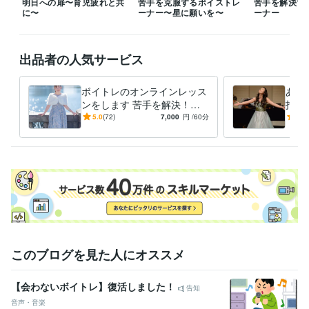
明日への扉〜育児疲れと共
苦手を克服するボイストレ
苦手を解決す
東京学芸大学
2012年3月 ~ 2018年2月
に〜
ーナー〜星に願いを〜
ーナー
出品者の人気サービス
ボイトレのオンラインレッス
あな
ンをします 苦手を解決！歌
指導
に自信をつけたい方へ
で歌
5.0
(72)
7,000
円
/60分
4.9
このブログを見た人にオススメ
【会わないボイトレ】復活しました！
告知
音声・音楽