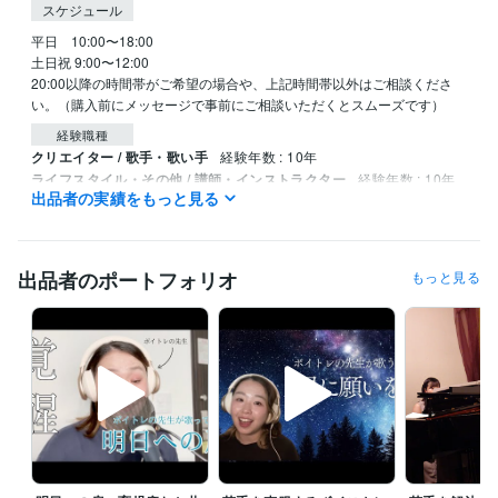
スケジュール
平日　10:00〜18:00

土日祝 9:00〜12:00

20:00以降の時間帯がご希望の場合や、上記時間帯以外はご相談くださ
い。（購入前にメッセージで事前にご相談いただくとスムーズです）
経験職種
クリエイター / 歌手・歌い手
経験年数 : 10年
ライフスタイル・その他 / 講師・インストラクター
経験年数 : 10年
出品者の実績をもっと見る
ライフスタイル・その他 / アイドル・タレント・アーティスト
経験
年数 : 10年
受賞歴
出品者のポートフォリオ
もっと見る
ジョルジョ・ロールミ国際声楽コンクール　入選
資格・検定
中学校教諭免許
取得年 : 2018年
高等学校教諭免許
取得年 : 2018年
得意分野
音楽制作・ナレーション
ボイトレ
音楽
学歴