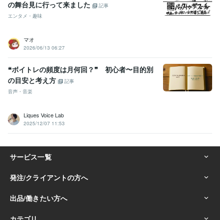
の舞台見に行って来ました
記事
エンタメ・趣味
マオ
2026/06/13 06:27
❝ボイトレの頻度は月何回？❞ 初心者〜目的別
の目安と考え方
記事
音声・音楽
Liques Voice Lab
2025/12/07 11:53