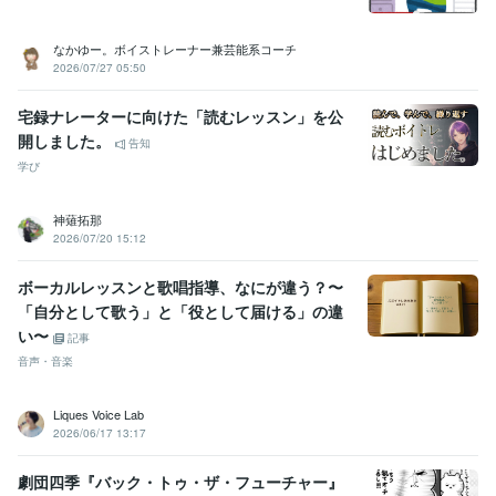
なかゆー。ボイストレーナー兼芸能系コーチ
2026/07/27 05:50
宅録ナレーターに向けた「読むレッスン」を公
開しました。
告知
学び
神薙拓那
2026/07/20 15:12
ボーカルレッスンと歌唱指導、なにが違う？〜
「自分として歌う」と「役として届ける」の違
い〜
記事
音声・音楽
Liques Voice Lab
2026/06/17 13:17
劇団四季『バック・トゥ・ザ・フューチャー』