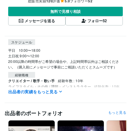
総販売実績
120
評価
5.0
フォロワー
52
無料で見積り相談
メッセージを送る
フォロー
52
スケジュール
平日　10:00〜18:00

土日祝 9:00〜12:00

20:00以降の時間帯がご希望の場合や、上記時間帯以外はご相談くださ
い。（購入前にメッセージで事前にご相談いただくとスムーズです）
経験職種
クリエイター / 歌手・歌い手
経験年数 : 10年
ライフスタイル・その他 / 講師・インストラクター
経験年数 : 10年
出品者の実績をもっと見る
ライフスタイル・その他 / アイドル・タレント・アーティスト
経験
年数 : 10年
受賞歴
出品者のポートフォリオ
もっと見る
ジョルジョ・ロールミ国際声楽コンクール　入選
資格・検定
中学校教諭免許
取得年 : 2018年