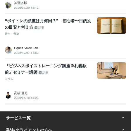
神薙拓那
2026/07/20 15:12
❝ボイトレの頻度は月何回？❞ 初心者〜目的別
の目安と考え方
記事
音声・音楽
Liques Voice Lab
2025/12/07 11:53
『ビジネスボイストレーニング講座＠札幌駅
前』セミナー講師
記事
コラム
高橋 慶舟
2026/04/18 13:29