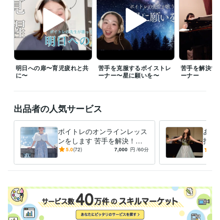
高等学校教諭免許
取得年 : 2018年
得意分野
音楽制作・ナレーション
ボイトレ
音楽
学歴
明日への扉〜育児疲れと共
苦手を克服するボイストレ
苦手を解決す
東京学芸大学
2012年3月 ~ 2018年2月
に〜
ーナー〜星に願いを〜
ーナー
出品者の人気サービス
ボイトレのオンラインレッス
あな
ンをします 苦手を解決！歌
指導
に自信をつけたい方へ
で歌
5.0
(72)
7,000
円
/60分
4.9