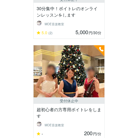
30分集中！ボイトレのオンライ
ンレッスンをします
MOE音楽教室
5,000
5.0
円
/30分
(2)
受付休止中
超初心者の方専用ボイトレをしま
す
MOE音楽教室
200
-
円
/分