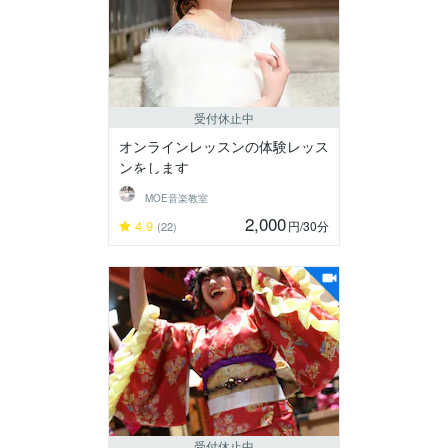
受付休止中
オンラインレッスンの体験レッス
ンをします
MOE音楽教室
2,000
4.9
円
/30分
(22)
受付休止中