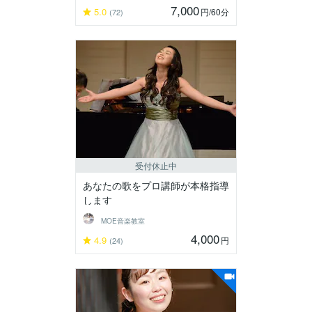
7,000
5.0
円
/60分
(72)
受付休止中
あなたの歌をプロ講師が本格指導
します
MOE音楽教室
4,000
4.9
円
(24)