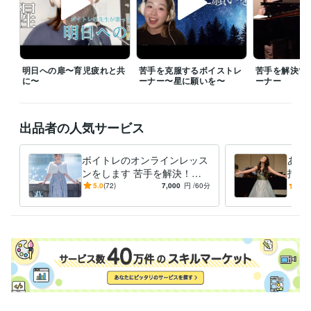
得意分野
音楽制作・ナレーション
ボイトレ
音楽
学歴
明日への扉〜育児疲れと共
苦手を克服するボイストレ
苦手を解決す
東京学芸大学
2012年3月 ~ 2018年2月
に〜
ーナー〜星に願いを〜
ーナー
出品者の人気サービス
ボイトレのオンラインレッス
あな
ンをします 苦手を解決！歌
指導
に自信をつけたい方へ
で歌
5.0
(72)
7,000
円
/60分
4.9