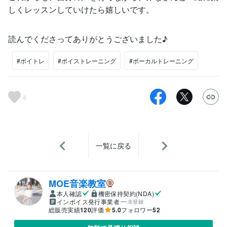
しくレッスンしていけたら嬉しいです。
読んでくださってありがとうございました♪
#ボイトレ
#ボイストレーニング
#ボーカルトレーニング
4
一覧に戻る
MOE音楽教室
本人確認
機密保持契約(NDA)
インボイス発行事業者
未登録
総販売実績
120
評価
5.0
フォロワー
52