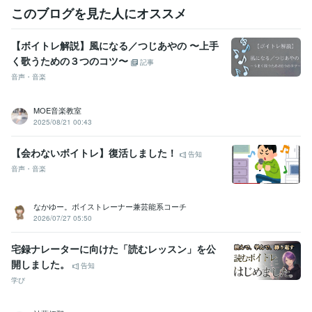
このブログを見た人にオススメ
【ボイトレ解説】風になる／つじあやの 〜上手
く歌うための３つのコツ〜
記事
音声・音楽
MOE音楽教室
2025/08/21 00:43
【会わないボイトレ】復活しました！
告知
音声・音楽
なかゆー。ボイストレーナー兼芸能系コーチ
2026/07/27 05:50
宅録ナレーターに向けた「読むレッスン」を公
開しました。
告知
学び