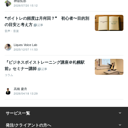
神薙拓那
2026/07/20 15:12
❝ボイトレの頻度は月何回？❞ 初心者〜目的別
の目安と考え方
記事
音声・音楽
Liques Voice Lab
2025/12/07 11:53
『ビジネスボイストレーニング講座＠札幌駅
前』セミナー講師
記事
コラム
高橋 慶舟
2026/04/18 13:29