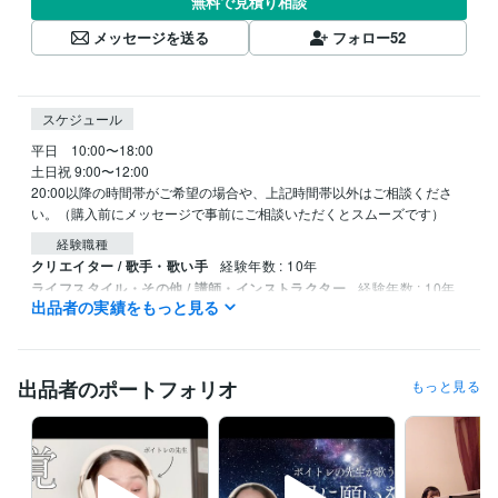
無料で見積り相談
メッセージを送る
フォロー
52
スケジュール
平日　10:00〜18:00

土日祝 9:00〜12:00

20:00以降の時間帯がご希望の場合や、上記時間帯以外はご相談くださ
い。（購入前にメッセージで事前にご相談いただくとスムーズです）
経験職種
クリエイター / 歌手・歌い手
経験年数 : 10年
ライフスタイル・その他 / 講師・インストラクター
経験年数 : 10年
出品者の実績をもっと見る
ライフスタイル・その他 / アイドル・タレント・アーティスト
経験
年数 : 10年
受賞歴
出品者のポートフォリオ
もっと見る
ジョルジョ・ロールミ国際声楽コンクール　入選
資格・検定
中学校教諭免許
取得年 : 2018年
高等学校教諭免許
取得年 : 2018年