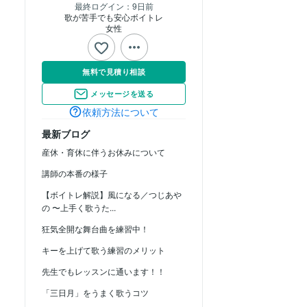
最終ログイン：
9日前
歌が苦手でも安心ボイトレ
女性
無料で見積り相談
メッセージを送る
依頼方法について
最新ブログ
産休・育休に伴うお休みについて
講師の本番の様子
【ボイトレ解説】風になる／つじあや
の 〜上手く歌うた...
狂気全開な舞台曲を練習中！
キーを上げて歌う練習のメリット
先生でもレッスンに通います！！
「三日月」をうまく歌うコツ