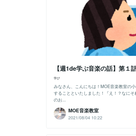
【週1de学ぶ音楽の話】第１
学び
みなさん、こんにちは！MOE音楽教室の
することといたしました！『え！？なにそ
のお...
MOE音楽教室
2021/08/04 10:22