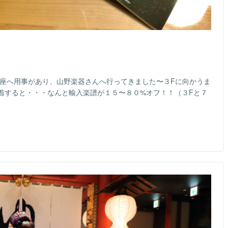
銀座へ用事があり、山野楽器さんへ行ってきました〜３Fに向かうま
着すると・・・なんと輸入楽譜が１５〜８０%オフ！！（３Fと７