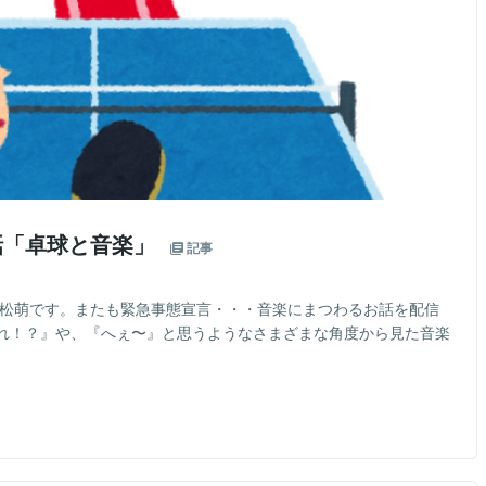
話「卓球と音楽」
記事
小松萌です。またも緊急事態宣言・・・音楽にまつわるお話を配信
れ！？』や、『へぇ〜』と思うようなさまざまな角度から見た音楽