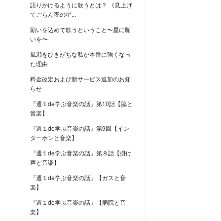
語りかけるように歌うとは？ 《見上げ
てごらん夜の星...
願いを込めて歌うということ〜星に願
いを〜
風邪をひきがちな私が本番に強くなっ
た理由
料金改定および新サービス追加のお知
らせ
『週１de学ぶ音楽の話』第10話【脳と
音楽】
『週１de学ぶ音楽の話』第9回【イン
ターホンと音楽】
『週１de学ぶ音楽の話』第８話【掛け
声と音楽】
『週１de学ぶ音楽の話』【ガスと音
楽】
『週１de学ぶ音楽の話』【病院と音
楽】