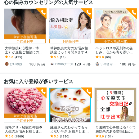
心の悩みカウンセリングの人気サービス
今すぐ相談可能
予約受付中
予約受付中
今すぐ相談可能
大学教授◾️(心理学・博
精神疾患の方のお悩み相
ペットロスや死別等の苦
士）が直接ご相談にのり
談室じっくり聞きます 48
しみ、心から寄り添いま
ます 学生さんが、心理学
時間以内にあなただけの
す 止まった時計の針、無
5.0
(425)
5.0
(18)
5.0
(60)
の先生に恋愛相談するよ
Word資料を無料でお届け
理に動かさなくて大丈夫
180
120
100
うなお気軽さでどうぞ
します
ですから
けい教授
Emikoナース
いやさか☆やすらぎの傾聴者
円
/分
円
/分
円
/分
お気に入り登録が多いサービス
今すぐ相談可能
予約受付中
資格アリ・経験20年超☘️
繊細さんのわかってもら
５週間で心を整える⭐うつ
人生のお悩みお聴します
えない辛さ お聴きします
脱効果のある交換日記し
鬱・HSP・介護障害・毒
HSP/モヤモヤを手放す一
ます 【通常版】気持ちを
5.0
(1969)
5.0
(1330)
5.0
(131)