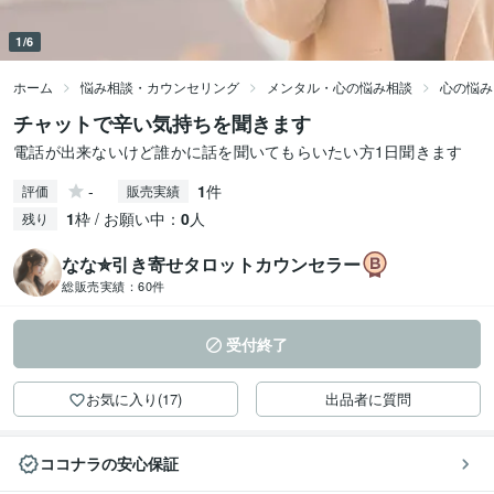
1/6
ホーム
悩み相談・カウンセリング
メンタル・心の悩み相談
心の悩み
チャットで辛い気持ちを聞きます
電話が出来ないけど誰かに話を聞いてもらいたい方1日聞きます
-
1
件
評価
販売実績
1
枠 / お願い中：
0
人
残り
なな✮引き寄せタロットカウンセラー
総販売実績：
60件
受付終了
お気に入り(17)
出品者に質問
ココナラの安心保証