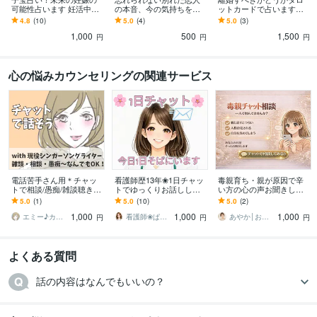
可能性占います 妊活中、
の本音、今の気持ちを視
ットカードで占います
これから結婚したい人限
ます 元彼は今あなたを思
【未来を読む】離婚か再
4.8
(10)
5.0
(4)
5.0
(3)
定！赤ちゃんできるか
い出している？それとも
構築かあなたの選択の答
1,000
500
1,500
な？
前に進んでいる？
えを導きます
円
円
円
心の悩みカウンセリングの関連サービス
電話苦手さん用＊チャッ
看護師歴13年❀1日チャッ
毒親育ち・親が原因で辛
トで相談/愚痴/雑談聴きま
トでゆっくりお話ししま
い方の心の声お聞きしま
す 現役シンガーソングラ
す 24時間あたなに寄り添
す 誰にも言えない本音、
5.0
(1)
5.0
(10)
5.0
(2)
イターがお相手♪お気軽に
います❀雑談❀ご相談❀聞
ここで吐き出してくださ
1,000
1,000
1,000
どうぞ！
いてみたい事❀
いね
エミー♪カウンセラー＆マルチクリエイター
看護師❀ぱる❀心のケアステーション
あやか│お悩み相談室
円
円
円
よくある質問
話の内容はなんでもいいの？