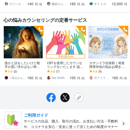
親・恋愛・仕事・育児・
歩☘️自分を大切にする✨を
吐き出す、習慣化❗
140
160
12,000
占い依存etc
始めよう
カウンセリング事務所☘️オフィスカノン
繊細さん相談室☘️野崎真礼（まひろ）
水卜 ヒロ
円
/分
円
/分
円
心の悩みカウンセリングの定番サービス
予約受付中
誰かと話をしたいけど相
CBTを使用したカウンセ
カサンドラ症候群｜発達
手が思い浮かばない時聴
リングをいたします 認知
障害伴侶の悩みお聞きし
きます 自分がどうしたい
行動療法（CBT）で考え
ます 誰にも分かってもら
5.0
(2)
4.9
(7)
4.8
(5)
のかもわからない迷路に
方をプラスに変えていき
えない孤独感や苦しさを
160
100
160
はまってしまいました。
ます。
安心して話せます
✨美みかん✨ あなたの❤️に✨✨✨を…
Sat Smith
月アイラ 心の絆創膏 女性専門
円
/分
円
/分
円
/分
ご利用ガイド
サービスの出品、購入、取引の流れ、お支払い方法・手数料
や、ココナラを安心・安全に使って頂くための制度やマナー