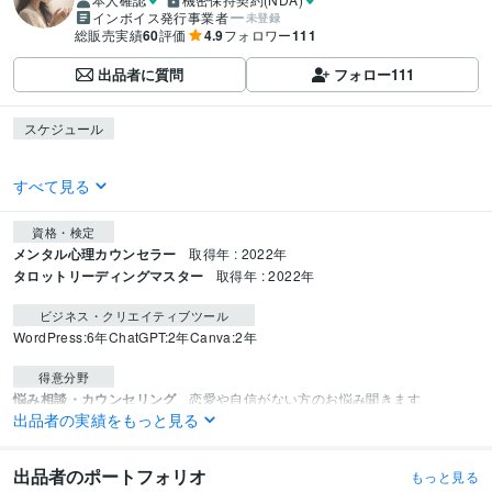
インボイス発行事業者
未登録
総販売実績
60
評価
4.9
フォロワー
111
出品者に質問
フォロー
111
スケジュール
すべて見る
資格・検定
メンタル心理カウンセラー
取得年 : 2022年
タロットリーディングマスター
取得年 : 2022年
ビジネス・クリエイティブツール
WordPress:6年
ChatGPT:2年
Canva:2年
得意分野
悩み相談・カウンセリング
恋愛や自信がない方のお悩み聞きます
出品者の実績をもっと見る
恋愛
結婚
姑
別居
アトピー
発達障害
占い
タロット占い
出品者のポートフォリオ
もっと見る