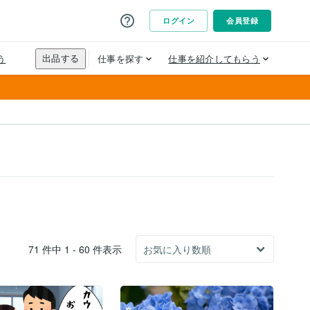
71 件中 1 - 60 件表示