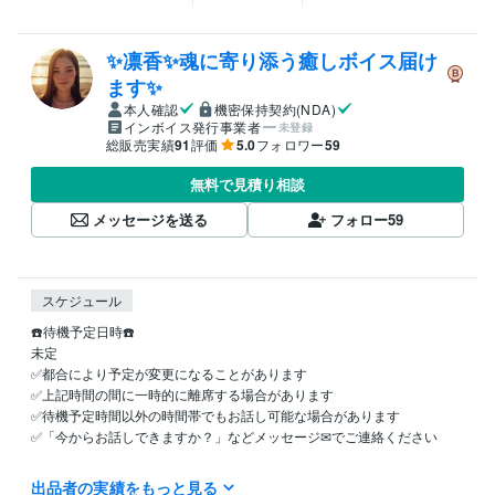
✨凛香✨魂に寄り添う癒しボイス届け
ます✨
本人確認
機密保持契約(NDA)
インボイス発行事業者
未登録
総販売実績
91
評価
5.0
フォロワー
59
無料で見積り相談
メッセージを送る
フォロー
59
スケジュール
☎️待機予定日時☎️

未定

✅都合により予定が変更になることがあります

✅上記時間の間に一時的に離席する場合があります

✅待機予定時間以外の時間帯でもお話し可能な場合があります

✅「今からお話しできますか？」などメッセージ✉でご連絡ください

これまで生きてきた中で

出品者の実績をもっと見る