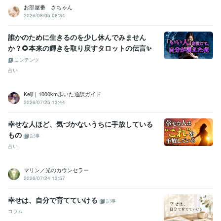
お部屋番 さちゃん
2026/08/05 08:34
誰かのために生きるのを少し休んでみません
か？🌻本来の輝きを取り戻すタロットの伝言✨
コンテンツ
占い
Keiji｜1000km歩いた通訳ガイド
2026/07/25 13:44
幸せな人ほど、気づかないうちに手放している
もの
記事
占い
マリン／光のカウンセラー
2026/07/24 13:57
幸せは、自分で育てていける
記事
コラム