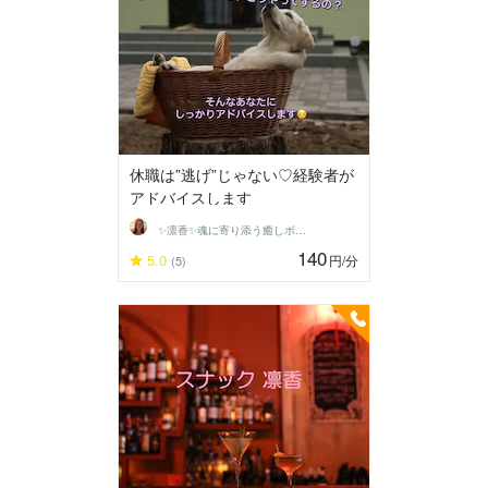
休職は”逃げ”じゃない♡経験者が
アドバイスします
✨凛香✨魂に寄り添う癒しボイス届けます✨
140
5.0
円
/分
(5)