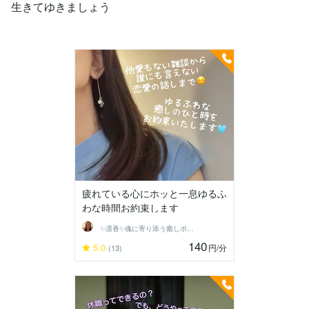
生きてゆきましょう
疲れている心にホッと一息ゆるふ
わな時間お約束します
✨凛香✨魂に寄り添う癒しボイス届けます✨
140
5.0
円
/分
(13)