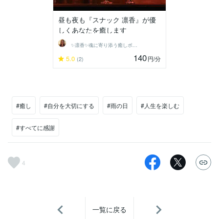
昼も夜も『スナック 凛香』が優
しくあなたを癒します
✨凛香✨魂に寄り添う癒しボイス届けます✨
140
5.0
円
/分
(2)
#癒し
#自分を大切にする
#雨の日
#人生を楽しむ
#すべてに感謝
4
一覧に戻る