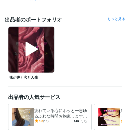
職場やプライベートで

数えきれない方々の心の声に

耳を傾けてきました☘️ 

出品者のポートフォリオ
もっと見る
「癒された」

「安心して話ができる」

「話していると気持ちが軽くなる」

「話すだけで元気が出た」

「気持ちが晴れた」

そんなお声をいただいてきたことは

私が生きている何よりの喜びであり

傾聴は私の天命であると確信しています✨

魂が導く恋と人生
☘️ 恋愛・職場・家族の悩み

☘️ ペットロス

☘️ 心のざわめき

☘️ 英語が苦手な方の国際恋愛・英会話サポート

出品者の人気サービス
☘️ 恋愛の不安、職場のストレス、心の疲れ

☘️ トラウマ

疲れている心にホッと一息ゆ
男性
☘️ 抑うつ・適応障害…

るふわな時間お約束します
って
☘️ 初心者向け英会話

癒しが足りないと感じている
談か
5.0
(13)
140
円
/分
5.0
あなたに優しい時間を届けま
心し
誰にも言えず抱えてきたそんな想い
