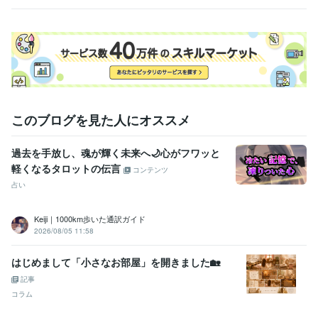
す
ここでぽつりぽつりとお話ししませんか？

経験職種
事務・ビジネスサポート / 事務（一般事務）
経験年数 : 10年
ライフスタイル・その他 / 講師・インストラクター
経験年数 : 5年
ライフスタイル・その他 / カウンセラー・コーチ
経験年数 : 1年
受賞歴
このブログを見た人にオススメ
ココナラ出品者ランク　ゴールド
ココナラ出品者ランク　プラチナ
資格・検定
過去を手放し、魂が輝く未来へ🌙心がフワッと
TOEIC
取得年 : 2024年
軽くなるタロットの伝言
コンテンツ
司書
取得年 : 2024年
占い
衛生管理者
取得年 : 2020年
実用英語技能検定準1級
取得年 : 2011年
Keiji｜1000km歩いた通訳ガイド
秘書技能検定2級
取得年 : 2009年
2026/08/05 11:58
得意分野
悩み相談・カウンセリング
傾聴
はじめまして「小さなお部屋」を開きました🏡
占い
タロット占い
記事
コラム
語学力
英語
ビジネスレベル