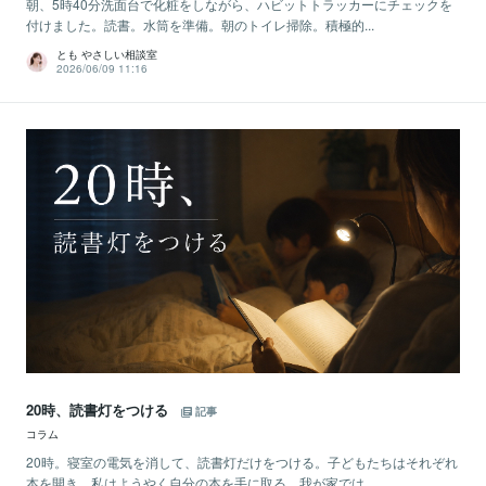
朝、5時40分洗面台で化粧をしながら、ハビットトラッカーにチェックを
付けました。読書。水筒を準備。朝のトイレ掃除。積極的...
とも やさしい相談室
2026/06/09 11:16
20時、読書灯をつける
記事
コラム
20時。寝室の電気を消して、読書灯だけをつける。子どもたちはそれぞれ
本を開き、私はようやく自分の本を手に取る。我が家では...