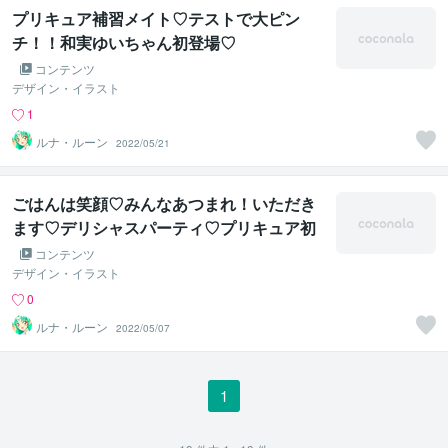
プリキュア補習メイト♡テストで大ピン
チ！！和実ゆいちゃん初登場♡
コンテンツ
デザイン・イラスト
1
ルナ・ルーン
2022/05/21
ごはんは笑顔♡みんなあつまれ！いただき
ます♡デリシャスパーティ♡プリキュア初
３ショット
コンテンツ
デザイン・イラスト
0
ルナ・ルーン
2022/05/07
1