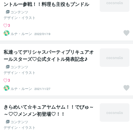
ントルー参戦！！料理も主役もブンドル
ぜ！祝誕！伊藤あさひさん
コンテンツ
デザイン・イラスト
3
ルナ・ルーン
2022/01/19
私達ってデリシャスパーティプリキュアオ
ールスターズ♡公式タイトル発表記念♪
コンテンツ
デザイン・イラスト
3
ルナ・ルーン
2021/11/27
きらめいて☆キュアヤムヤム！！でびゅ～
～♡♡メンメン初登場♡！！
コンテンツ
デザイン・イラスト