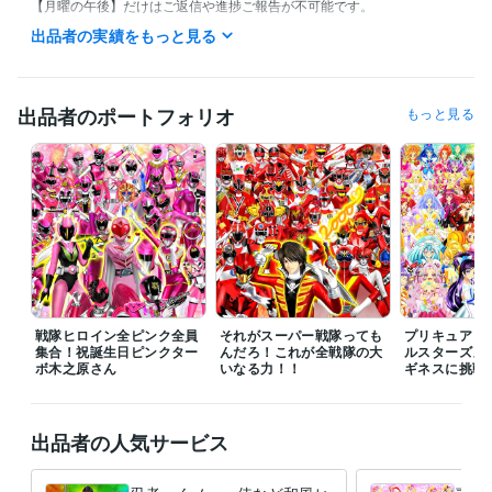
【月曜の午後】だけはご返信や進捗ご報告が不可能です。

出品者の実績をもっと見る
また私の生活は体調によって夜型だったり昼型だったり変化し不規則で
す。

ご連絡いただいても数時間以上お返事出来ない場合があります。

出品者のポートフォリオ
もっと見る
ご理解いただけますと幸いです。
受賞歴
ネットでイラスト＆コミック公開
プログラミング言語・フレームワーク
COBOL:1年
ビジネス・クリエイティブツール
Adobe Photoshop:20年
Filmora:5年
Excel:10年
PowerPoint:5年
Word:5年
戦隊ヒロイン全ピンク全員
それがスーパー戦隊っても
プリキュア１
集合！祝誕生日ピンクター
んだろ！これが全戦隊の大
ルスターズメ
ボ木之原さん
その他ツール
いなる力！！
ギネスに挑戦
コミックスタジオ:10年
得意分野
出品者の人気サービス
イラスト作成・漫画制作
イラスト　ロゴ　デザイン　動画　小説
イ
ラスト　ロゴ　デザイン　動画　小説