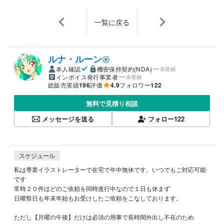
一覧に戻る
ルナ・ルーン
本人確認
機密保持契約(NDA)
未登録
インボイス発行事業者
未登録
総販売実績
196
評価
4.9
フォロワー
122
無料で見積り相談
メッセージを送る
フォロー
122
スケジュール
私は専業イラストレーターで在宅で年中無休です。いつでもご対応可能
です

常時２０件ほどのご依頼を同時進行中なので１日も休まず

日曜祭日も年末年始もお受けしたご依頼をこなしております。

ただし【月曜の午後】だけは必須の用事で長時間外出し不在のため
