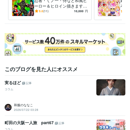
忍者・くノ一・侍など和風ヒ
素敵
アニメ
コミック
特撮
ゲーム
ーロー＆ヒロイン描きます
ろな
いかなるご指示でもイラスト
ご希
5.0
(11)
10,000
円
5.0
描いてみせます！！！
イラ
このブログを見た人にオススメ
実るほど
記事
コラム
和服のななこ
2026/07/22 03:28
町田の大阪一人旅 part67
記事
コラム