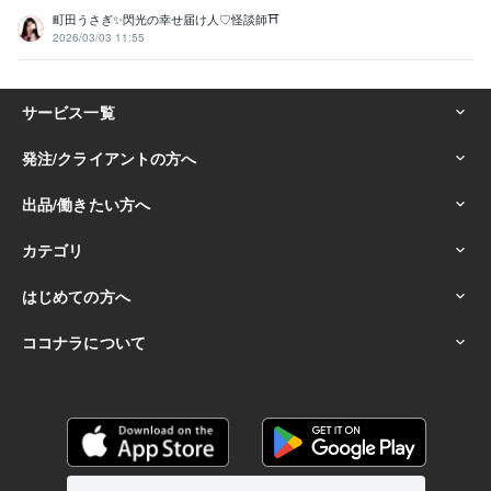
町田うさぎ✨閃光の幸せ届け人♡怪談師⛩️
2026/03/03 11:55