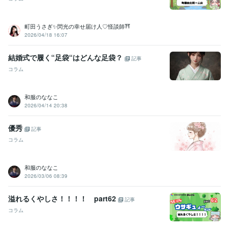
町田うさぎ✨閃光の幸せ届け人♡怪談師⛩️
2026/04/18 16:07
結婚式で履く“足袋“はどんな足袋？
記事
コラム
和服のななこ
2026/04/14 20:38
優秀
記事
コラム
和服のななこ
2026/03/06 08:39
溢れるくやしさ！！！！ part62
記事
コラム