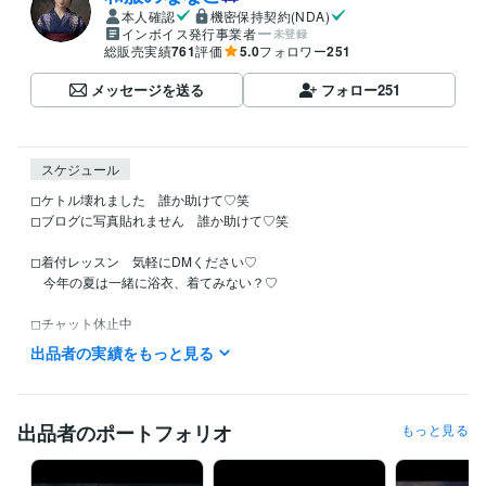
本人確認
機密保持契約(NDA)
インボイス発行事業者
未登録
総販売実績
761
評価
5.0
フォロワー
251
メッセージを送る
フォロー
251
スケジュール
◻︎ケトル壊れました　誰か助けて♡笑

◻︎ブログに写真貼れません　誰か助けて♡笑

◻︎着付レッスン　気軽にDMください♡

　今年の夏は一緒に浴衣、着てみない？♡

◻︎チャット休止中

◻︎DMもお返事できないことが多いかも

出品者の実績をもっと見る
◻︎御用の方はお電話ください♡

◻︎気分屋です♡ななこの待機を見逃すな♡

出品者のポートフォリオ
もっと見る
◻︎DMくれたら

　待機前に「今からするよー！」と
