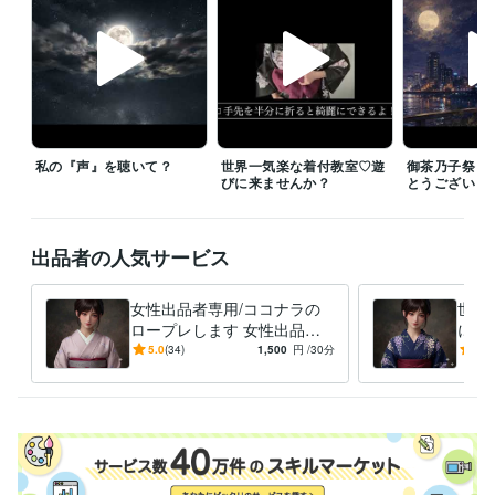
　私からメッセージさせて頂きます♡

※子供が小さいためお約束はできません

◻︎寝かしつけの時に私も寝てしまう日が多いです

　夜中や明け方起きる時もあります

　タイミング合わなくてもめげずに連絡してね♡

私の『声』を聴いて？
世界一気楽な着付教室♡遊
御茶乃子祭々
◻︎noteでもココナラ宣伝中♡

びに来ませんか？
とうございま
◻︎コンテンツマーケット出品中♡

◻︎招待コード JBSVFV 誰か使って♡
経験職種
出品者の人気サービス
ライフスタイル・その他 / アドバイザー
経験年数 : 10年
受賞歴
女性出品者専用/ココナラの
世界
レギュラーランク
ゴールドランク
プラチナランク
実績100件
実績
ロープレします 女性出品者
に楽
200件
実績300件
表裏/私はあなたを待たない　   
女の子を育てる
様は月1回迄or月8万以上ご利
と素
5.0
(34)
1,500
円
/30分
5.0
全ての人へ 世界でたった1人の大切なあなたへ
用の方が対象です
実績400件
実績500
法】
れる
件
得意分野
住まい・美容・生活相談
振袖コーディネート・ご案内
お着物に関す
る知識