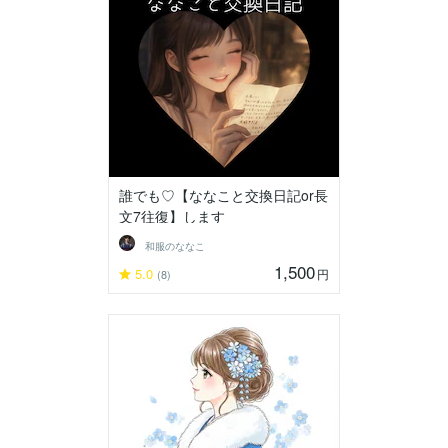
誰でも♡【ななこと交換日記or長
文7往復】します
和服のななこ
1,500
5.0
円
(8)