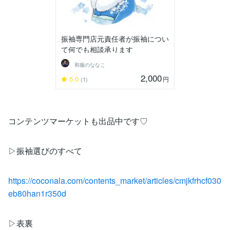
振袖専門店元責任者が振袖につい
て何でも相談承ります
和服のななこ
2,000
5.0
円
(1)
コンテンツマーケットも出品中です♡
▷振袖選びのすべて
https://coconala.com/contents_market/articles/cmjkfrhcf030
eb80han1r350d
▷表裏