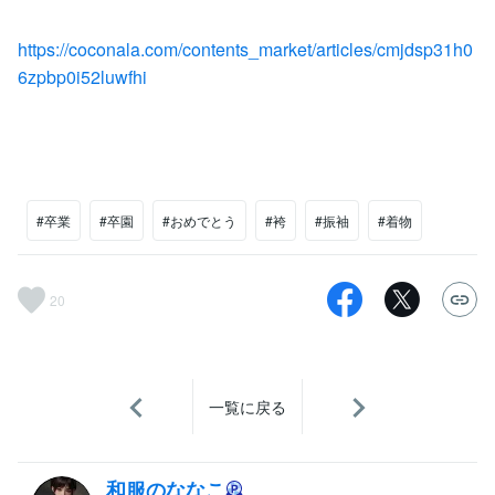
https://coconala.com/contents_market/articles/cmjdsp31h0
6zpbp0i52luwfhi
#卒業
#卒園
#おめでとう
#袴
#振袖
#着物
20
一覧に戻る
和服のななこ