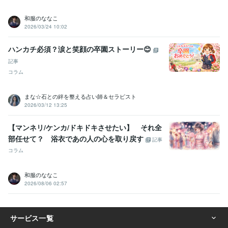
和服のななこ
2026/03/24 10:02
ハンカチ必須？涙と笑顔の卒園ストーリー😊
記事
コラム
まな☆石との絆を整える占い師＆セラピスト
2026/03/12 13:25
【マンネリ/ケンカ/ドキドキさせたい】 それ全
部任せて？ 浴衣であの人の心を取り戻す
記事
コラム
和服のななこ
2026/08/06 02:57