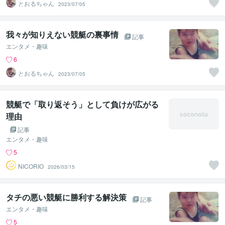
とおるちゃん
2023/07/05
我々が知りえない競艇の裏事情
記事
エンタメ・趣味
6
とおるちゃん
2023/07/05
競艇で「取り返そう」として負けが広がる
理由
記事
エンタメ・趣味
5
NICORIO
2026/03/15
タチの悪い競艇に勝利する解決策
記事
エンタメ・趣味
5