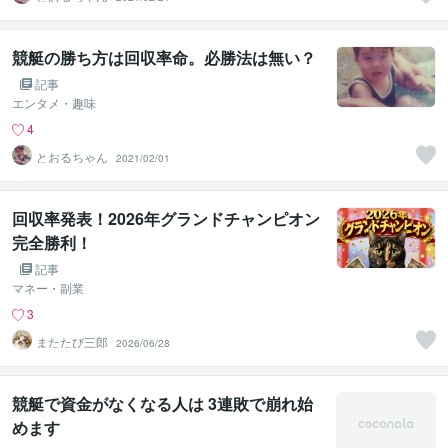
競艇の勝ち方は回収率命。必勝法は無い？
記事
エンタメ・趣味
4
とおるちゃん
2021/02/01
回収率発表！2026年グランドチャンピオン
完全勝利！
記事
マネー・副業
3
またたび三郎
2026/06/28
競艇で資金がなくなる人は 3連敗で崩れ始
めます