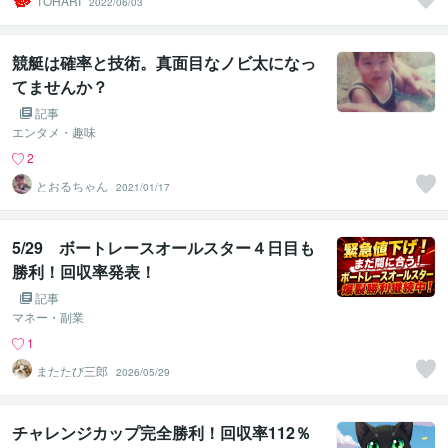
TOHARI
2022/06/03
競艇は確率と技術。真面目なノビ太になっ
てませんか？
記事
エンタメ・趣味
2
とおるちゃん
2021/01/17
5/29 ボートレースオールスター４日目も
勝利！回収率発表！
記事
マネー・副業
1
またたび三郎
2026/05/29
チャレンジカップ完全勝利！回収率112％