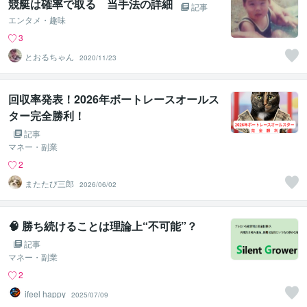
競艇は確率で取る 当手法の詳細
記事
エンタメ・趣味
3
とおるちゃん
2020/11/23
回収率発表！2026年ボートレースオールス
ター完全勝利！
記事
マネー・副業
2
またたび三郎
2026/06/02
🧠 勝ち続けることは理論上“不可能”？
記事
マネー・副業
2
ifeel happy
2025/07/09