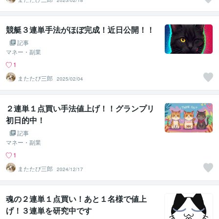
2025/02/18
競艇３連単手法がほぼ完成！近日公開！！
記事
マネー・副業
1
またたび三郎
2025/02/04
２連単１点買い手法値上げ！！グランプリ
初日的中！
記事
マネー・副業
1
またたび三郎
2024/12/17
魂の２連単１点買い！あと１名様で値上
げ！３連単を研究中です