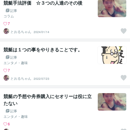
競艇手法評価 ☆３つの人達のその後
記事
コラム
7
とおるちゃん
2024/01/14
競艇は１つの事をやりきることです。
記事
エンタメ・趣味
7
とおるちゃん
2022/07/23
競艇の予想や舟券購入にセオリーは役に立
たない
記事
エンタメ・趣味
6