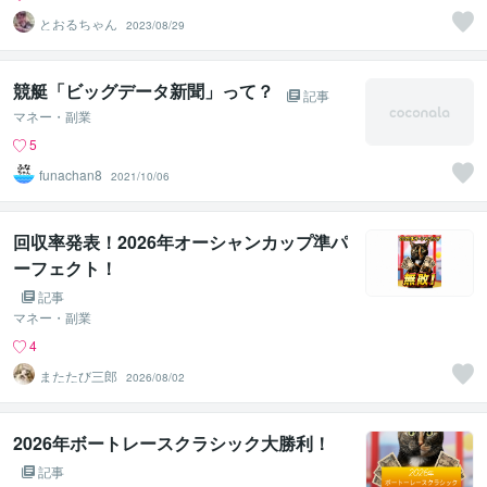
とおるちゃん
2023/08/29
競艇「ビッグデータ新聞」って？
記事
マネー・副業
5
funachan8
2021/10/06
回収率発表！2026年オーシャンカップ準パ
ーフェクト！
記事
マネー・副業
4
またたび三郎
2026/08/02
2026年ボートレースクラシック大勝利！
記事