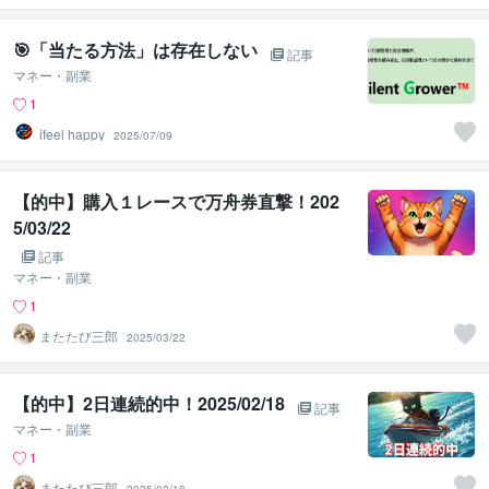
🎯「当たる方法」は存在しない
記事
マネー・副業
1
ifeel happy
2025/07/09
【的中】購入１レースで万舟券直撃！202
5/03/22
記事
マネー・副業
1
またたび三郎
2025/03/22
【的中】2日連続的中！2025/02/18
記事
マネー・副業
1
またたび三郎