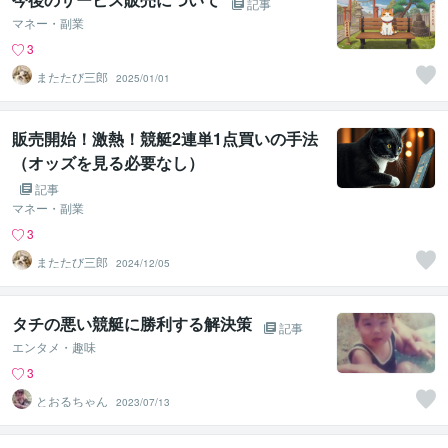
記事
マネー・副業
3
またたび三郎
2025/01/01
販売開始！激熱！競艇2連単1点買いの手法
（オッズを見る必要なし）
記事
マネー・副業
3
またたび三郎
2024/12/05
タチの悪い競艇に勝利する解決策
記事
エンタメ・趣味
3
とおるちゃん
2023/07/13