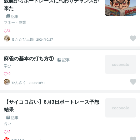
競艇からボートレースに代わりチャンスが
来た
記事
マネー・副業
2
またたび三郎
2024/10/27
麻雀の基本の打ち方①
記事
学び
2
やんさく
2022/10/10
【サイコロ占い】6月3日ボートレース予想
結果
記事
占い
2