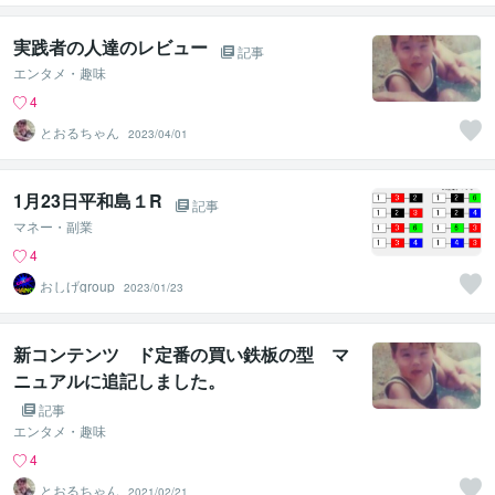
実践者の人達のレビュー
記事
エンタメ・趣味
4
とおるちゃん
2023/04/01
1月23日平和島１R
記事
マネー・副業
4
おしげgroup
2023/01/23
新コンテンツ ド定番の買い鉄板の型 マ
ニュアルに追記しました。
記事
エンタメ・趣味
4
とおるちゃん
2021/02/21