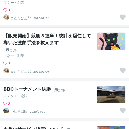
マネー・副業
3
またたび三郎
2025/02/22
【販売開始】競艇３連単！統計を駆使して
導いた激熱手法を教えます
記事
マネー・副業
3
またたび三郎
2025/02/06
BBCトーナメント決勝
記事
エンタメ・趣味
3
小江戸出版
2025/01/30
今後のサービス販売について