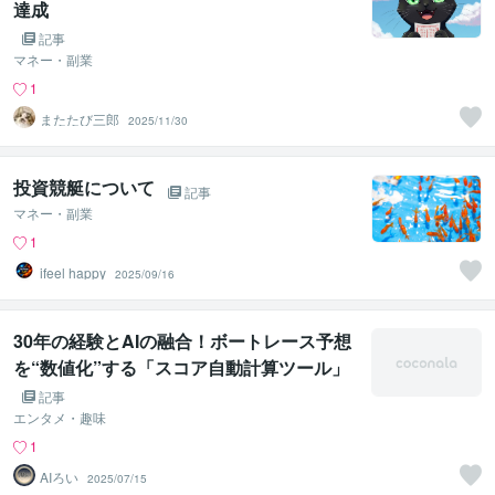
達成
記事
マネー・副業
1
またたび三郎
2025/11/30
投資競艇について
記事
マネー・副業
1
ifeel happy
2025/09/16
30年の経験とAIの融合！ボートレース予想
を“数値化”する「スコア自動計算ツール」
登場！
記事
エンタメ・趣味
1
AIろい
2025/07/15