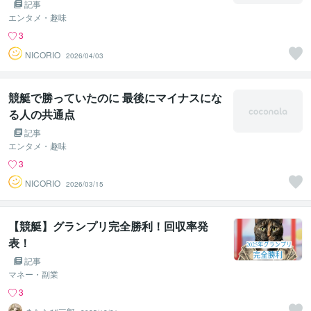
記事
エンタメ・趣味
3
NICORIO
2026/04/03
競艇で勝っていたのに 最後にマイナスにな
る人の共通点
記事
エンタメ・趣味
3
NICORIO
2026/03/15
【競艇】グランプリ完全勝利！回収率発
表！
記事
マネー・副業
3