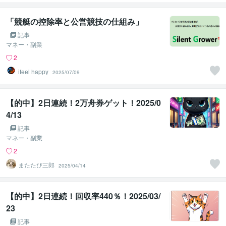
「競艇の控除率と公営競技の仕組み」
記事
マネー・副業
2
ifeel happy
2025/07/09
【的中】2日連続！2万舟券ゲット！2025/0
4/13
記事
マネー・副業
2
またたび三郎
2025/04/14
【的中】2日連続！回収率440％！2025/03/
23
記事