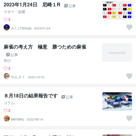
2023年1月24日 尼崎１R
記事
マネー・副業
3
おしげgroup
2023/01/24
麻雀の考え方 極意 勝つための麻雀
記事
学び
3
やんさく
2022/10/16
８月18日の結果報告です
記事
コラム
3
benteku
2022/08/19