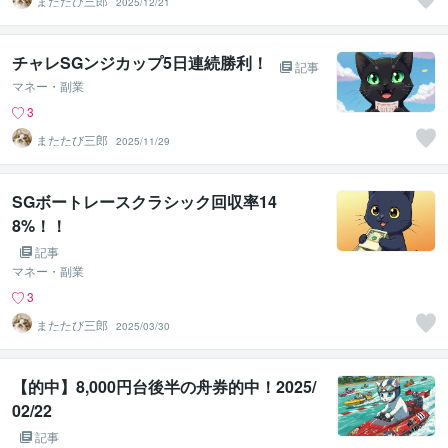
またたび三郎
2025/12/21
チャレSGンジカップ5日連続勝利！
記事
マネー・副業
3
またたび三郎
2025/11/29
SGボートレースクラシック回収率14
8%！！
記事
マネー・副業
3
またたび三郎
2025/03/30
【的中】8,000円台後半の舟券的中！2025/
02/22
記事