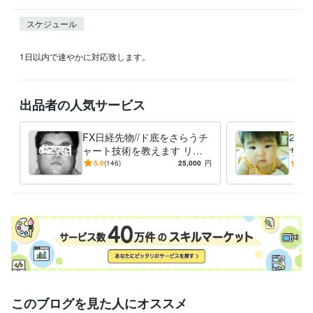
スケジュール
1日以内で速やかに対応致します。
出品者の人気サービス
FX日経先物//ド底をさらうチ
2点
ャート技術を教えます リア
サク
タイ出来ない販売者の教材巡
競艇
5.0
(146)
25,000
円
4.9
り。もう辞めにしませんか？
を効
ュア
このブログを見た人にオススメ