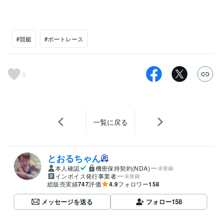
#競艇
#ボートレース
5
一覧に戻る
とおるちゃん
本人確認
機密保持契約(NDA)
未登録
インボイス発行事業者
未登録
総販売実績
747
評価
4.9
フォロワー
158
メッセージを送る
フォロー
158