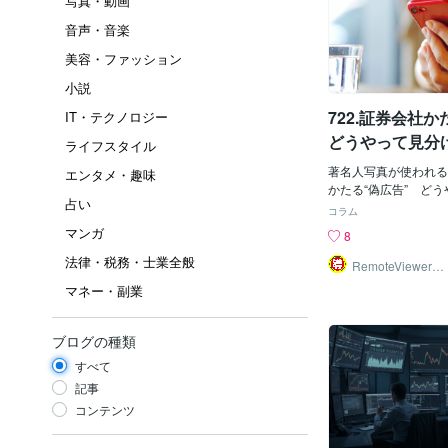
写真・動画
音声・音楽
美容・ファッション
小説
722.証券会社
IT・テクノロジー
どうやって見分
ライフスタイル
著名人写真が使われる
エンタメ・趣味
かたる“偽広告” ど
占い
つみたてNISAやiDe
コラム
年金）などに加入した
マンガ
8
が身近な存在になった
法律・税務・士業全般
す。そんな中、証券会
RemoteViewer導
与✅
会をかたった“偽広告”
マネー・副業
ているとして、金融庁
が、公式サイトなどで
います。 「元本割れ
ブログの種類
かりを強調 金融庁
すべて
は、実在する証券会社
れており、「今後高騰
記事
報を入手できる」「投
コンテンツ
資料をプレゼントする
記載されているとのこ