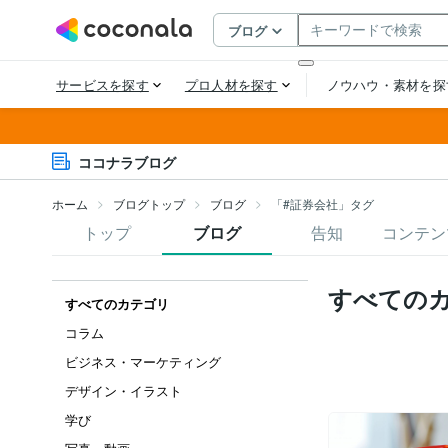
ココナラブログ
ホーム
ブログトップ
ブログ
「#証券会社」タグ
トップ
ブログ
告知
コンテン
すべての
すべてのカテゴリ
コラム
ビジネス・マーケティング
デザイン・イラスト
学び