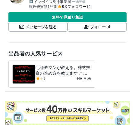
インボイス発行事業者
未登録
総販売実績
1
評価
0.0
フォロワー
14
無料で見積り相談
メッセージを送る
フォロー
14
出品者の人気サービス
元証券マンが教える。株式投
資の進め方を教えます これ
から始める方や初心者の方へ
-
(1)
100
円
/分
株式投資の各種相談を受けま
す