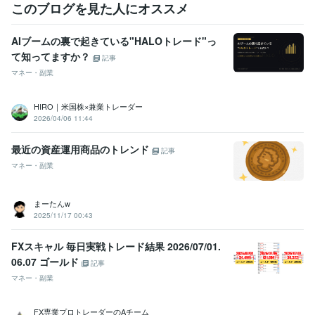
このブログを見た人にオススメ
AIブームの裏で起きている"HALOトレード"っ
て知ってますか？
記事
マネー・副業
HIRO｜米国株×兼業トレーダー
2026/04/06 11:44
最近の資産運用商品のトレンド
記事
マネー・副業
まーたんw
2025/11/17 00:43
FXスキャル 毎日実戦トレード結果 2026/07/01.
06.07 ゴールド
記事
マネー・副業
FX専業プロトレーダーのAチーム