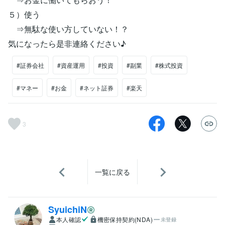
５）使う
⇒無駄な使い方していない！？
気になったら是非連絡ください♪
#証券会社
#資産運用
#投資
#副業
#株式投資
#マネー
#お金
#ネット証券
#楽天
3
一覧に戻る
SyuichiN
本人確認
機密保持契約(NDA)
未登録