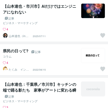
【山本達也・市川市】AIだけではエンジニ
アになれない
記事
ビジネス・マーケティング
4
山本達也（in千
2025/07/11
葉県市川市）
県民の日って?
記事
コラム
4
たくみ インキ
2022/06/15
ャだけどリア充
【山本達也：千葉県／市川市】キッチンの
端で踊る影たち 家事がアートに変わる瞬
間
記事
ビジネス・マーケティング
3