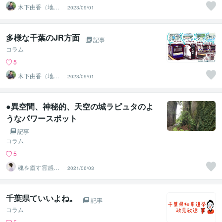
木下由香（地域
2023/09/01
繋がり手描きデ
ザイナー）
多様な千葉のJR方面
記事
コラム
5
木下由香（地域
2023/09/01
繋がり手描きデ
ザイナー）
●異空間、神秘的、天空の城ラピュタのよ
うなパワースポット
記事
コラム
5
魂を癒す霊感ヒ
2021/06/03
ーラー占い師
千葉県ていいよね。
記事
コラム