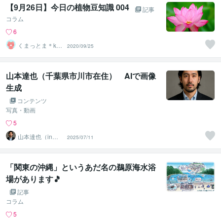
【9月26日】今日の植物豆知識 004
記事
コラム
6
くまっとま＊ku
2020/09/25
mattoma
山本達也（千葉県市川市在住） AIで画像
生成
コンテンツ
写真・動画
5
山本達也（in千
2025/07/11
葉県市川市）
「関東の沖縄」というあだ名の鵜原海水浴
場があります🎵
記事
コラム
5