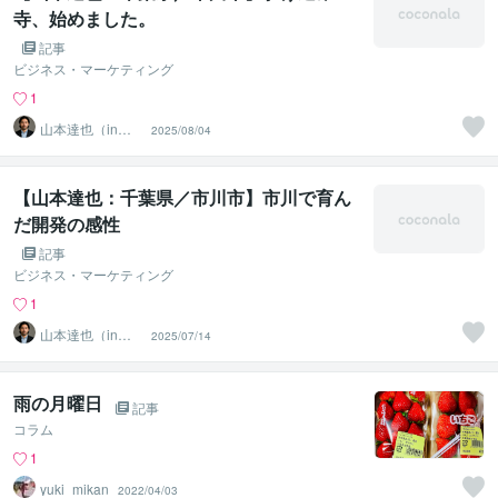
寺、始めました。
記事
ビジネス・マーケティング
1
山本達也（in千
2025/08/04
葉県市川市）
【山本達也：千葉県／市川市】市川で育ん
だ開発の感性
記事
ビジネス・マーケティング
1
山本達也（in千
2025/07/14
葉県市川市）
雨の月曜日
記事
コラム
1
yuki_mikan
2022/04/03