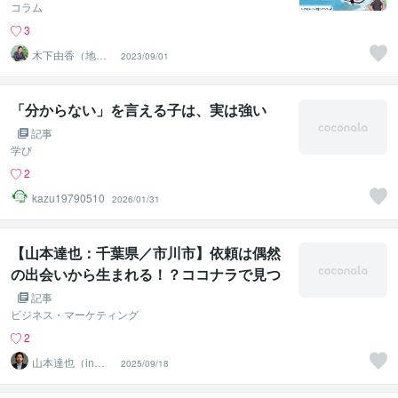
コラム
3
木下由香（地域
2023/09/01
繋がり手描きデ
ザイナー）
「分からない」を言える子は、実は強い
記事
学び
2
kazu19790510
2026/01/31
【山本達也：千葉県／市川市】依頼は偶然
の出会いから生まれる！？ココナラで見つ
けた創造の瞬間
記事
ビジネス・マーケティング
2
山本達也（in千
2025/09/18
葉県市川市）