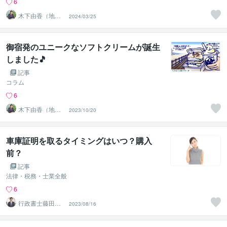
6
木下由香（地域
2024/03/25
繋がり手描きデ
ザイナー）
御宿発のユニークなソフトクリームが誕生
しました🎵
記事
コラム
6
木下由香（地域
2023/10/20
繋がり手描きデ
ザイナー）
車庫証明を取るタイミングはいつ？購入
前？
記事
法律・税務・士業全般
6
行政書士藤田太
2023/08/16
郎事務所