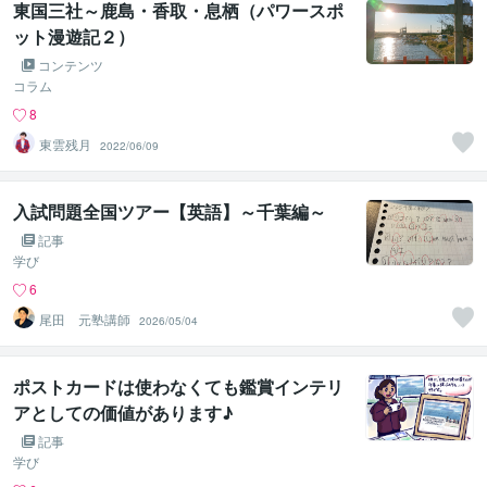
東国三社～鹿島・香取・息栖（パワースポ
ット漫遊記２）
コンテンツ
コラム
8
東雲残月
2022/06/09
入試問題全国ツアー【英語】～千葉編～
記事
学び
6
尾田 元塾講師
2026/05/04
ポストカードは使わなくても鑑賞インテリ
アとしての価値があります♪
記事
学び