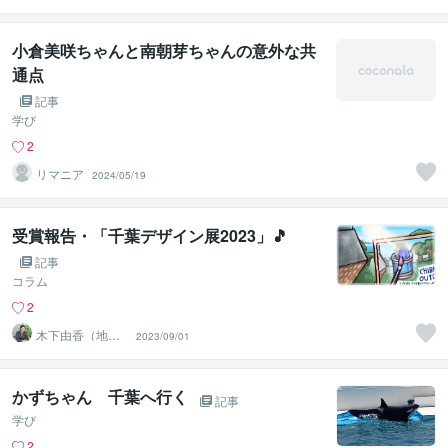
葉県市川市）
小倉美咲ちゃんと南朝芽ちゃんの意外な共
通点
記事
学び
2
リマニア
2024/05/19
受賞報告・「千葉デザイン展2023」🎵
記事
コラム
2
木下由香（地域
2023/09/01
繋がり手描きデ
ザイナー）
かずちゃん 千葉へ行く
記事
学び
2