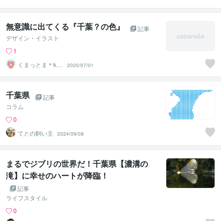
無意識に出てくる『千葉？の色』
記事
デザイン・イラスト
1
くまっとま＊ku
2020/07/01
mattoma
千葉県
記事
コラム
0
てとの飼い主
2024/09/08
まるでジブリの世界だ！千葉県【濃溝の
滝】に幸せのハートが降臨！
記事
ライフスタイル
0