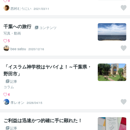
5
西村むうにい
2021/03/11
千葉への旅行
コンテンツ
写真・動画
5
bee satou
2020/12/16
「イスラム神学校はヤバイよ！～千葉県・
野田市」
記事
コラム
4
李レオン
2026/04/15
ご利益は迅速かつ的確に手に顕れた！
記事