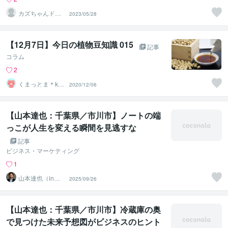
カズちゃんドリ
2023/05/28
ーム
【12月7日】今日の植物豆知識 015
記事
コラム
2
くまっとま＊ku
2020/12/06
mattoma
【山本達也：千葉県／市川市】ノートの端
っこが人生を変える瞬間を見逃すな
記事
ビジネス・マーケティング
1
山本達也（in千
2025/09/26
葉県市川市）
【山本達也：千葉県／市川市】冷蔵庫の奥
で見つけた未来予想図がビジネスのヒント