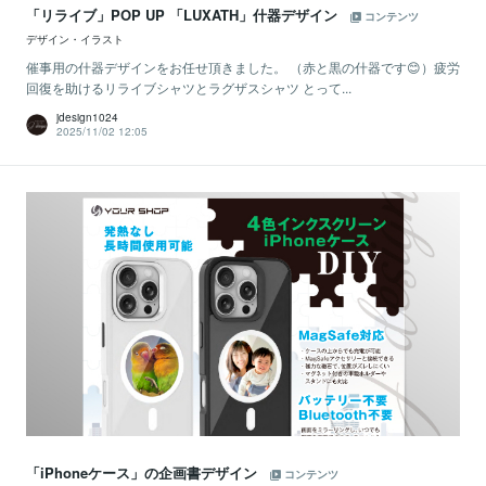
「リライブ」POP UP 「LUXATH」什器デザイン
コンテンツ
デザイン・イラスト
催事用の什器デザインをお任せ頂きました。 （赤と黒の什器です😊）疲労
回復を助けるリライブシャツとラグザスシャツ とって...
jdesign1024
2025/11/02 12:05
「iPhoneケース」の企画書デザイン
コンテンツ