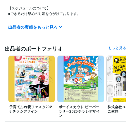
【スケジュールについて】

■できるだけ早めの対応を心がけております。

■ご依頼内容により初稿のご提出が前後しますが、

出品者の実績をもっと見る
　概ねご依頼後３日前後で制作・ご提出しております。

■お急ぎのご依頼はスケジュールにより対応が前後いたしますので、

　ご購入前に予めご相談ください。
出品者のポートフォリオ
もっと見る
経験職種
デザイナー / グラフィックデザイナー
経験年数 : 10年
デザイナー / 企画書・資料デザイナー
経験年数 : 3年
子育てふれ愛フェスタ202
ボーイスカウト ビーバー
株式会社ユア
5 チラシデザイン
ラリー2025チラシデザイ
ご依頼
ン