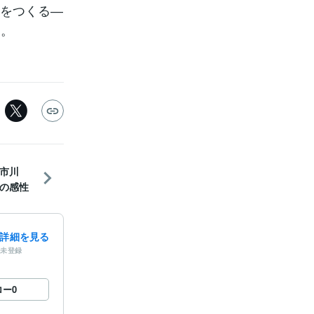
値をつくる―
う。
市川
の感性
詳細を見る
未登録
ロー
0