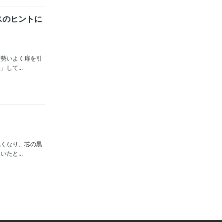
スのヒントに
ら勢いよく扉を引
して...
丸くなり、芯の黒
たと...