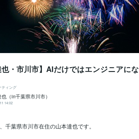
達也・市川市】AIだけではエンジニアに
ケティング
達也（in千葉県市川市）
11 14:02
、千葉県市川市在住の山本達也です。