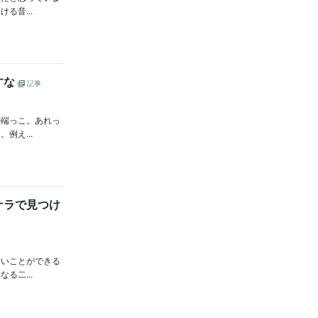
る音...
すな
記事
の端っこ。あれっ
例え...
ナラで見つけ
白いことができる
る二...