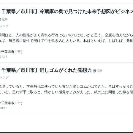
：千葉県／市川市】冷蔵庫の奥で見つけた未来予想図がビジネ
記事
ィング
瞬間ほど、人の性格がよく表れる行為はないのではないかと思う。空腹を抱えなが
れば、無意識に惰性で開けて中を覗き込む人もいる。私はといえば、しばしば「発掘」
in千葉県市川市）
01:11
：千葉県／市川市】消しゴムがくれた発想力
記事
ィング
整理していると、学生時代に使っていた古びた消しゴムが出てきた。角はすっかり
ている。思わず手に取ると、懐かしい感覚がよみがえった。紙の上に間違った線を引い
in千葉県市川市）
00:58