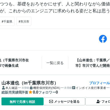
しつつも、基礎をおろそかにせず、人と関わりながら価
が、これからのエンジニアに求められる姿だと私は思
#千葉県
#市川市
也（千葉県市川市在
【山本達也：千葉県／
一覧に戻る
Iで画像生成
市】市川で育んだ開発
山本達也（in千葉県市川市）
プロフィール
本人確認
機密保持契約(NDA)
インボイス発行事業者
未登録
未登録
0
0.0
0
総販売実績
評価
フォロワー
メッセージを送る
フォ
無料で見積り相談