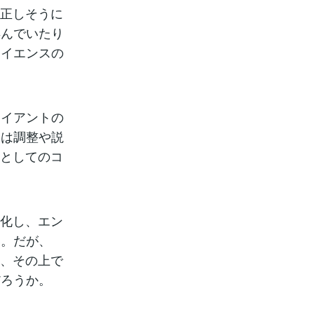
見正しそうに
孕んでいたり
サイエンスの
ライアントの
には調整や説
アとしてのコ
率化し、エン
い。だが、
め、その上で
だろうか。