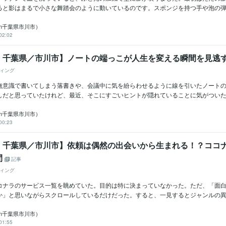
ると影はまるで小さな舞踏会のように動いているのです。スポンジを持つ手や泡の弾け
in千葉県市川市）
02:02
：千葉県／市川市】ノートの端っこが人生を変える瞬間を見逃
ィング
無意識で書いてしまう落書きや、会議中に気を紛らわせるように線を引いたノート
しだと思っていたけれど、最近、そこにすごいヒントが隠れていることに気がついた。
in千葉県市川市）
00:23
：千葉県／市川市】依頼は偶然の出会いから生まれる！？ココ
間
記事
ィング
コナラのサービス一覧を眺めていた。目的は特に決まっていなかった。ただ、「面
か」と思いながらスクロールしているだけだった。すると、一見するとジャンルの異な
in千葉県市川市）
01:55