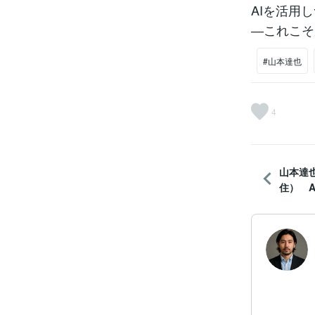
AIを活用
―これこそ
#山本達也
4
山本達
住） A