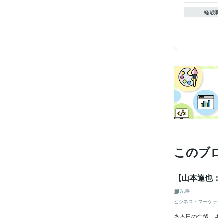
経験
このブ
【山本達也
記事
ビジネス・マーケテ
ある日の午後、