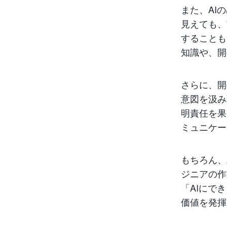
また、AI
見えても、
することも
知識や、開
さらに、開
意図を汲み
明責任を果
ミュニケー
もちろん、
ジニアの作
「AIにで
価値を発揮