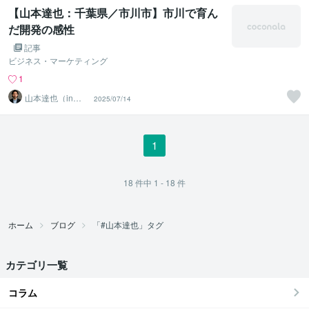
【山本達也：千葉県／市川市】市川で育ん
だ開発の感性
記事
ビジネス・マーケティング
1
山本達也（in千
2025/07/14
葉県市川市）
1
18
件中
1 - 18
件
ホーム
ブログ
「#山本達也」タグ
カテゴリ一覧
コラム