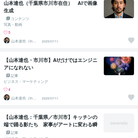
山本達也（千葉県市川市在住） AIで画像
生成
コンテンツ
写真・動画
5
山本達也（in千
2025/07/11
葉県市川市）
【山本達也・市川市】AIだけではエンジニ
アになれない
記事
ビジネス・マーケティング
4
山本達也（in千
2025/07/11
葉県市川市）
【山本達也：千葉県／市川市】キッチンの
端で踊る影たち 家事がアートに変わる瞬
間
記事