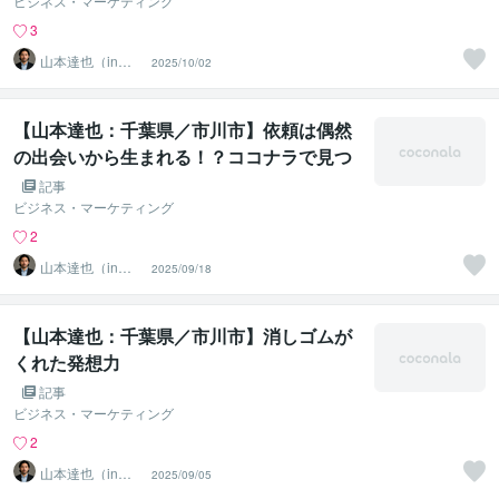
ビジネス・マーケティング
3
山本達也（in千
2025/10/02
葉県市川市）
【山本達也：千葉県／市川市】依頼は偶然
の出会いから生まれる！？ココナラで見つ
けた創造の瞬間
記事
ビジネス・マーケティング
2
山本達也（in千
2025/09/18
葉県市川市）
【山本達也：千葉県／市川市】消しゴムが
くれた発想力
記事
ビジネス・マーケティング
2
山本達也（in千
2025/09/05
葉県市川市）