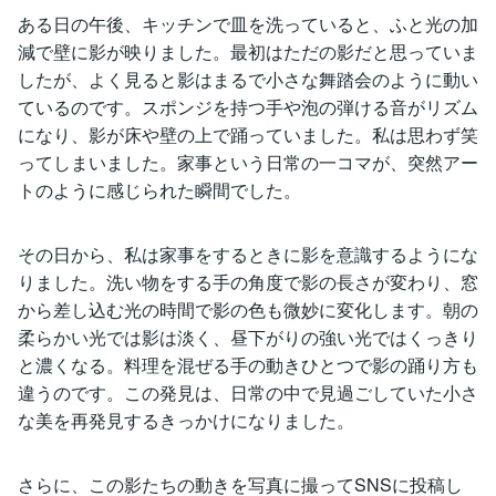
ある日の午後、キッチンで皿を洗っていると、ふと光の加
減で壁に影が映りました。最初はただの影だと思っていま
したが、よく見ると影はまるで小さな舞踏会のように動い
ているのです。スポンジを持つ手や泡の弾ける音がリズム
になり、影が床や壁の上で踊っていました。私は思わず笑
ってしまいました。家事という日常の一コマが、突然アー
トのように感じられた瞬間でした。
その日から、私は家事をするときに影を意識するようにな
りました。洗い物をする手の角度で影の長さが変わり、窓
から差し込む光の時間で影の色も微妙に変化します。朝の
柔らかい光では影は淡く、昼下がりの強い光ではくっきり
と濃くなる。料理を混ぜる手の動きひとつで影の踊り方も
違うのです。この発見は、日常の中で見過ごしていた小さ
な美を再発見するきっかけになりました。
さらに、この影たちの動きを写真に撮ってSNSに投稿し