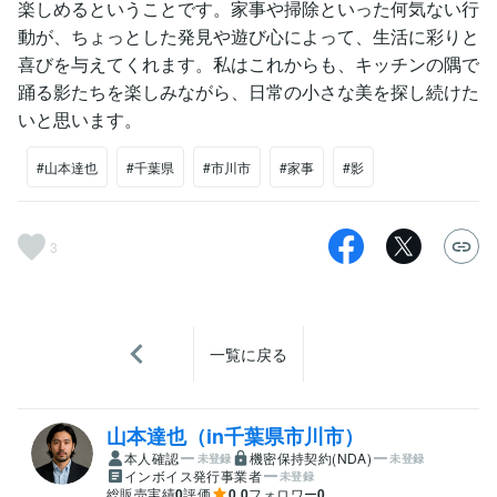
楽しめるということです。家事や掃除といった何気ない行
動が、ちょっとした発見や遊び心によって、生活に彩りと
喜びを与えてくれます。私はこれからも、キッチンの隅で
踊る影たちを楽しみながら、日常の小さな美を探し続けた
いと思います。
#山本達也
#千葉県
#市川市
#家事
#影
3
一覧に戻る
山本達也（in千葉県市川市）
本人確認
機密保持契約(NDA)
未登録
未登録
インボイス発行事業者
未登録
総販売実績
0
評価
0.0
フォロワー
0