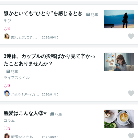
ー＠さら
誰かといても“ひとり”を感じるとき
記事
学び
5
癒しと気づき✨
2025/09/15
心理カウンセラ
ー＠さら
3連休、カップルの投稿ばかり見て辛かっ
たことありませんか？
記事
ライフスタイル
3
ハル✨18年7万人
2026/01/10
以上の実績×書籍
著者
醒愛はこんな人③⭐️
記事
コラム
3
醒愛seia☆あな
2025/09/16