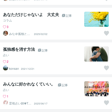
たの心に寄り添
います☆
あなただけじゃないよ 大丈夫
記事
コラム
3
みな＠孤独と不
2025/02/02
安に寄り添うカ
ウンセラー
孤独感を消す方法
記事
占い
2
konsan
2021/12/21
みんなに好かれなくていい。
記事
占い
1
霊視占い師✾TO
2025/06/17
KO