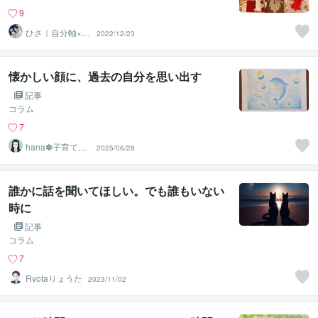
9
ひさ｜自分軸×AI
2022/12/23
占い
懐かしい顔に、過去の自分を思い出す
記事
コラム
7
hana✽子育てと
2025/06/28
教員のサポータ
ー
誰かに話を聞いてほしい。でも誰もいない
時に
記事
コラム
7
Ryotaりょうた
2023/11/02