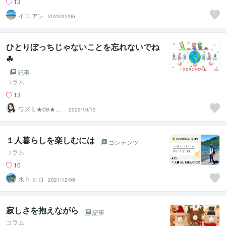
13
イコ アン
2023/02/06
ひとりぼっちじゃないことを忘れないでね
☘
記事
コラム
13
ワズミ★de★コ
2022/10/13
コ
１人暮らしを楽しむには
コンテンツ
コラム
10
水卜 ヒロ
2021/12/09
寂しさを抱えながら
記事
コラム