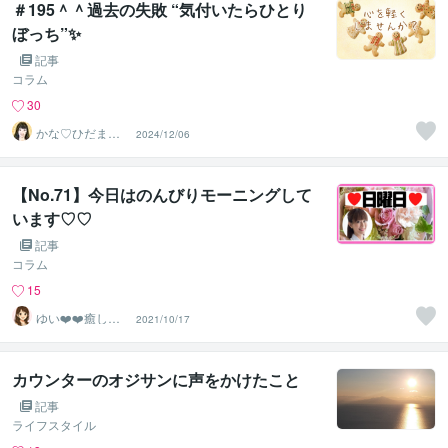
＃195＾＾過去の失敗 “気付いたらひとり
ぼっち”✨
記事
コラム
30
かな♡ひだまり
2024/12/06
セラピスト
【No.71】今日はのんびりモーニングして
います♡♡
記事
コラム
15
ゆい❤️❤️癒しの
2021/10/17
心友
カウンターのオジサンに声をかけたこと
記事
ライフスタイル