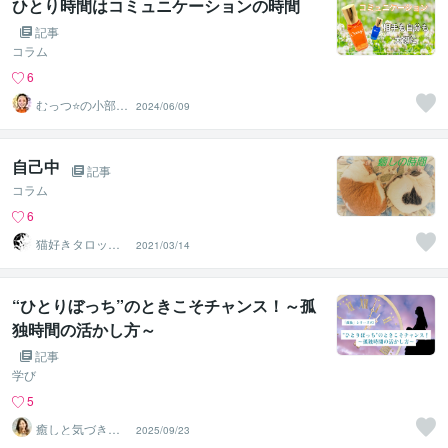
ひとり時間はコミュニケーションの時間
記事
コラム
6
むっつ⭐の小部屋
2024/06/09
～心の浄化がで
きる場所〜
自己中
記事
コラム
6
猫好きタロット
2021/03/14
占い師 岩沙杏
果
“ひとりぼっち”のときこそチャンス！～孤
独時間の活かし方～
記事
学び
5
癒しと気づき✨
2025/09/23
心理カウンセラ