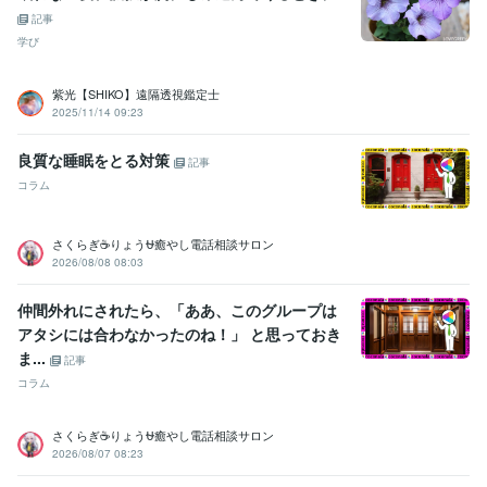
記事
学び
紫光【SHIKO】遠隔透視鑑定士
2025/11/14 09:23
良質な睡眠をとる対策
記事
コラム
さくらぎ☕りょう⛎癒やし電話相談サロン
2026/08/08 08:03
仲間外れにされたら、「ああ、このグループは
アタシには合わなかったのね！」 と思っておき
ま...
記事
コラム
さくらぎ☕りょう⛎癒やし電話相談サロン
2026/08/07 08:23