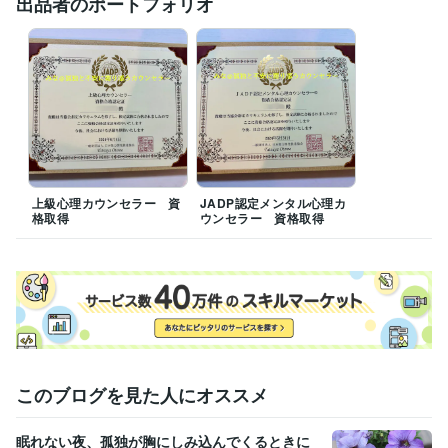
出品者のポートフォリオ
プログラミング言語・フレームワーク
HTML:5年
ビジネス・クリエイティブツール
WordPress:5年
Excel:18年
Google スプレッドシート:5年
Google スライド:5年
Google ドキュメント:5年
PowerPoint:18年
Word:18年
BASE:5年
freee:5年
Google Analytics:5年
ChatGPT:2年
Adobe Photoshop:5年
GIMP:5年
Canva:5年
得意分野
悩み相談・カウンセリング
悩み相談
上級心理カウンセラー 資
JADP認定メンタル心理カ
格取得
ウンセラー 資格取得
語学力
英語
日常会話レベル
このブログを見た人にオススメ
眠れない夜、孤独が胸にしみ込んでくるときに