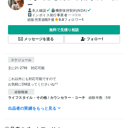
ー
本人確認
機密保持契約(NDA)
インボイス発行事業者
未登録
総販売実績
0
評価
0.0
フォロワー
1
無料で見積り相談
メッセージを送る
フォロー
1
スケジュール
主に21-27時　対応可能

これ以外にも対応可能ですので

お気軽にDM送ってくださいね^^
経験職種
ライフスタイル・その他 / カウンセラー・コーチ
経験年数 : 5年
出品者の実績をもっと見る
資格・検定
上級心理カウンセラー
取得年 : 2023年
メンタル心理カウンセラー
取得年 : 2023年