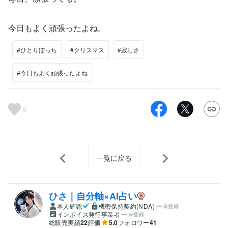
今日もよく頑張ったよね。
#ひとりぼっち
#クリスマス
#寂しさ
#今日もよく頑張ったよね
9
一覧に戻る
ひさ｜自分軸×AI占い
本人確認
機密保持契約(NDA)
未登録
インボイス発行事業者
未登録
総販売実績
22
評価
5.0
フォロワー
41