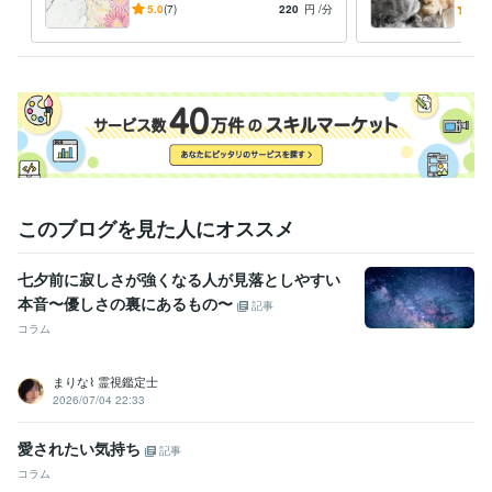
メンタル・日常・思考
え込めないあなたの力に
軽に
5.0
(7)
220
円
/分
5.0
イラスト作成・漫画制作
ペットとの想い出をイラストに
みま
このブログを見た人にオススメ
七夕前に寂しさが強くなる人が見落としやすい
本音〜優しさの裏にあるもの〜
記事
コラム
まりな⌇ 霊視鑑定士
2026/07/04 22:33
愛されたい気持ち
記事
コラム