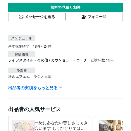
無料で見積り相談
メッセージを送る
フォロー
41
スケジュール
経験職種
ライフスタイル・その他 / カウンセラー・コーチ
経験年数 : 2年
受賞歴
鎌倉エフエム　ラジオ出演
出品者の実績をもっと見る
資格・検定
介護福祉士
取得年 : 2010年
社会福祉士
取得年 : 2008年
ホームヘルパー2級
取得年 : 2006年
出品者の人気サービス
得意分野
悩み相談・カウンセリング
本当の悩み・本当の苦しみを一緒に吐き
一緒にあなたの苦しさに向き
とに
出す
合います もうひとりでは抱
欲し