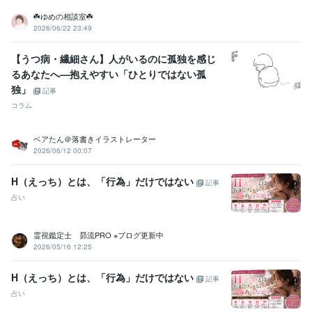
☘️ゆめの相談室☘️
2026/06/22 23:49
【うつ病・繊細さん】人がいるのに孤独を感じ
るあなたへ—抱えやすい「ひとりではない孤
独」
記事
コラム
ベアたん＠落書きイラストレーター
2026/06/12 00:07
H（えっち）とは、「行為」だけではない
記事
占い
霊視鑑定士 昴流PRO ※ブログ更新中
2026/05/16 12:25
H（えっち）とは、「行為」だけではない
記事
占い